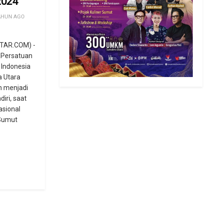
2024
AHUN AGO
TAR.COM) -
 Persatuan
 Indonesia
 Utara
n menjadi
iri, saat
asional
 Sumut