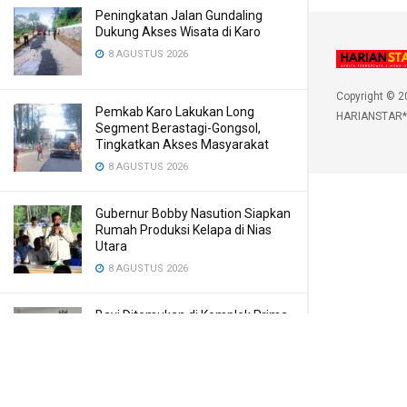
Peningkatan Jalan Gundaling
Dukung Akses Wisata di Karo
8 AGUSTUS 2026
Copyright © 2
Pemkab Karo Lakukan Long
HARIANSTAR*
Segment Berastagi-Gongsol,
Tingkatkan Akses Masyarakat
8 AGUSTUS 2026
Gubernur Bobby Nasution Siapkan
Rumah Produksi Kelapa di Nias
Utara
8 AGUSTUS 2026
Bayi Ditemukan di Komplek Prima
Bilal, Meninggal Karena Mulut
Dibekap
7 AGUSTUS 2026