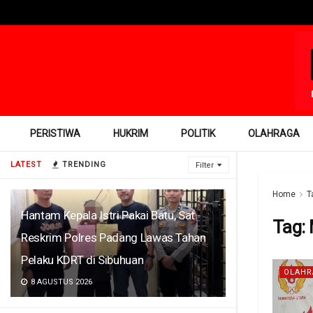
PERISTIWA
HUKRIM
POLITIK
OLAHRAGA
LATEST
TRENDING
Filter
Home
T
Hantam Kepala Istri Pakai Batu, Sat
Tag:
Reskrim Polres Padang Lawas Tahan
Pelaku KDRT di Sibuhuan
OLAHR
8 AGUSTUS 2026