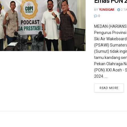
Emas PON 
BY
YUNSIGAR
2 T
0
MEDAN (HARIANS
Pengurus Provinsi
Ski Air Wakeboard
(PSAWI) Sumatera
(Sumut) tidak ingi
tamu kandang send
Pekan Olahraga N
(PON) XXI Aceh -
2024. ...
READ MORE