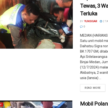
Tewas, 3 W
Terluka
BY
YUNSIGAR
2 T
0
MEDAN (HARIANS
Satu unit mobil mi
Daihatsu Sigra nom
BK 1707 GM, ditab
Api Srilelawangsa
Binjai-Medan, Ju
(12/7/2024) mala
Akibatnya, 2 wanit
usia (lansia) ...
READ MORE
Mobil Polan
M