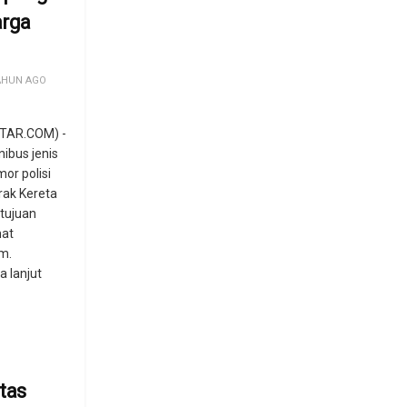
arga
AHUN AGO
TAR.COM) -
nibus jenis
or polisi
rak Kereta
 tujuan
mat
m.
a lanjut
tas