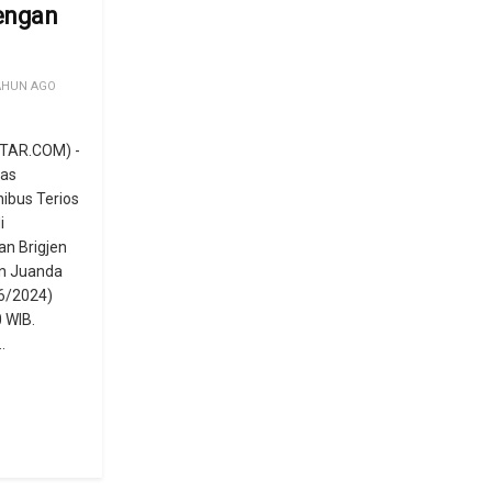
engan
AHUN AGO
TAR.COM) -
tas
nibus Terios
i
n Brigjen
n Juanda
6/2024)
0 WIB.
.