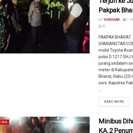
Terjun ke J
Pakpak Bha
BY
YUNSIGAR
1 T
0
PAKPAK BHARAT
(HARIANSTAR.COM
mobil Toyota Ava
polisi D 1217 SHJ 
jurang sedalam se
meter di Kabupat
Bharat, Rabu (23/
sore. Kapolres Pa
...
READ MORE
Minibus Di
TIWA
KA, 2 Penu