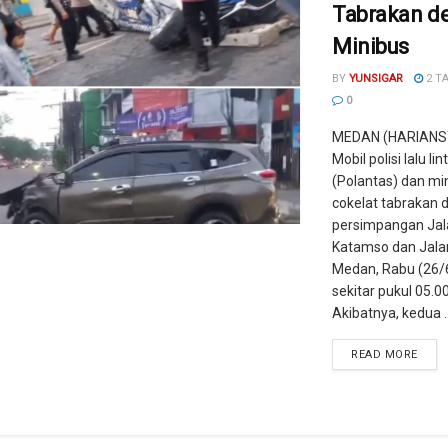
Tabrakan d
Minibus
BY
YUNSIGAR
2 T
0
MEDAN (HARIANS
Mobil polisi lalu lin
(Polantas) dan mi
cokelat tabrakan d
persimpangan Jala
Katamso dan Jala
Medan, Rabu (26/
sekitar pukul 05.0
Akibatnya, kedua ..
READ MORE