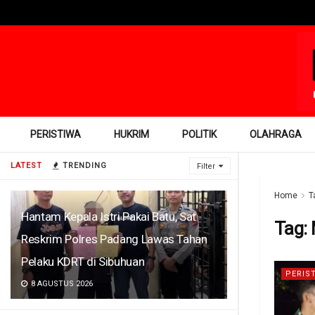
PERISTIWA
HUKRIM
POLITIK
OLAHRAGA
LATEST
TRENDING
Filter
Home
T
Hantam Kepala Istri Pakai Batu, Sat
Tag:
Reskrim Polres Padang Lawas Tahan
Pelaku KDRT di Sibuhuan
PERIS
8 AGUSTUS 2026