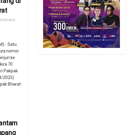
urang di
rat
AHUN AGO
) - Satu
nza nomor
terjun ke
kira 70
en Pakpak
4/2025)
kpak Bharat
hantam
mpang