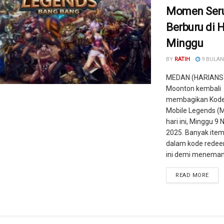
Momen Ser
Berburu di H
Minggu
BY
RATIH
9 BULAN
MEDAN (HARIANS
Moonton kembali
membagikan Kod
Mobile Legends (M
hari ini, Minggu 9
2025. Banyak it
dalam kode redee
ini demi menemani
READ MORE