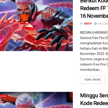
Berikut Kod
Redeem FF 
16 Novembe
BY
RATIH
9 BULAN
MEDAN (HARIANS
Garena Free Fire (
menghadirkan ko
terbaru hari ini M
November 2025. B
Survivor, segera r
redeem Free Fire (
memberikan ...
READ MORE
Minggu Seru
LOGI
Kode Redee