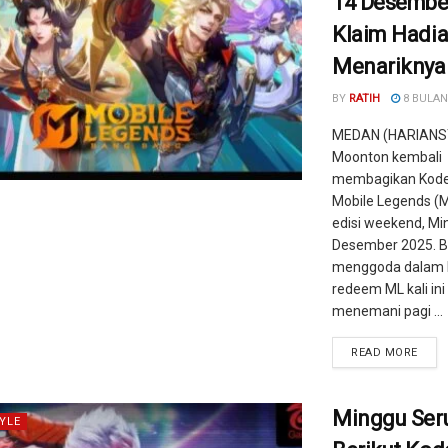
14 Desember
Klaim Hadi
Menariknya
BY
RATIH
8 BULAN
MEDAN (HARIANS
Moonton kembali
membagikan Kod
Mobile Legends (M
edisi weekend, Mi
Desember 2025. B
menggoda dalam 
redeem ML kali ini
menemani pagi ...
READ MORE
Minggu Ser
YLE