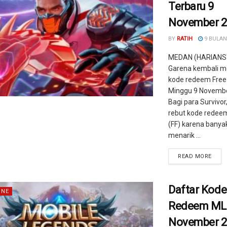
Terbaru 9
November 2
BY
RATIH
9 BULAN
MEDAN (HARIANS
Garena kembali 
kode redeem Free F
Minggu 9 Novembe
Bagi para Survivor
rebut kode redeem
(FF) karena banya
menarik ...
READ MORE
Daftar Kode
INE
Redeem ML
November 2