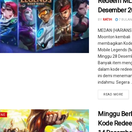
Redeem ML
Desember 2
BY
RATIH
7 BULAN
MEDAN (HARIANS
Moonton kembali
membagikan Kod
Mobile Legends (M
Minggu 28 Desemb
Banyak item men
dalam kode redee
ini demi meneman
indahmu. Segera ..
READ MORE
Minggu Ber
INE
Kode Rede