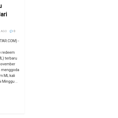
u
ari
 AGO
0
TAR.COM) -
e redeem
L) terbaru
 November
em menggoda
m ML kali
 Minggu ...