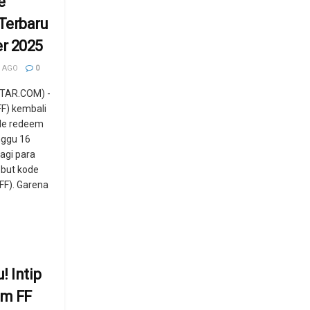
e
Terbaru
r 2025
 AGO
0
TAR.COM) -
FF) kembali
de redeem
inggu 16
agi para
ebut kode
FF). Garena
! Intip
m FF