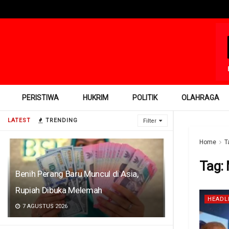
PERISTIWA
HUKRIM
POLITIK
OLAHRAGA
LATEST
TRENDING
Filter
Home
T
Tag:
Benih Perang Baru Muncul di Asia,
Rupiah Dibuka Melemah
HEADL
7 AGUSTUS 2026