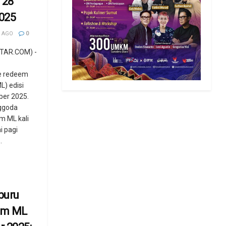
 28
025
 AGO
0
TAR.COM) -
e redeem
L) edisi
er 2025.
ggoda
m ML kali
i pagi
.
buru
em ML