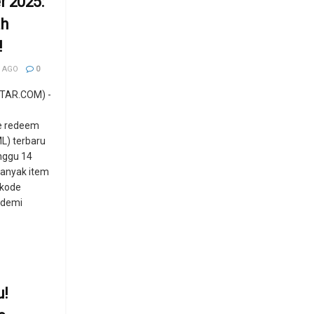
 2025:
ah
!
 AGO
0
TAR.COM) -
e redeem
L) terbaru
nggu 14
anyak item
kode
 demi
u!