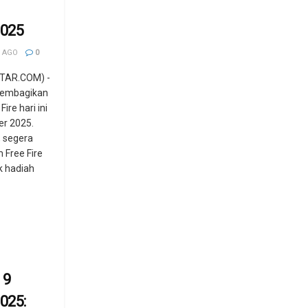
025
 AGO
0
TAR.COM) -
membagikan
ire hari ini
r 2025.
, segera
 Free Fire
k hadiah
 9
025: