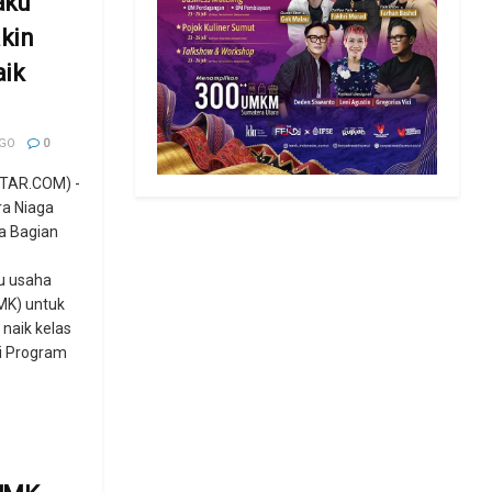
aku
kin
aik
AGO
0
TAR.COM) -
ra Niaga
a Bagian
u usaha
UMK) untuk
naik kelas
ui Program