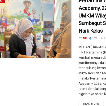
Pertamina
MI
Academy, 2
UMKM Wila
Sumbagut S
Naik Kelas
BY
ABI
1 TAHUN 
MEDAN (HARIANS
– PT Pertamina (P
kembali menunju
komitmennya dal
mendukung kemaj
Mikro, Kecil dan 
melalui Pertamin
Academy 2025. Keg
resmi dimulai den
digelarnya acara Ki
READ MORE