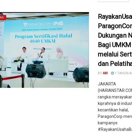
RayakanUsa
MI
ParagonCor
Dukungan N
Bagi UMKM 
melalui Sert
dan Pelatih
BY
ABI
1 TAHUN 
JAKARTA
(HARIANSTAR.CO
rangka merayakan
kiprahnya di indust
kecantikan halal,
ParagonCorp me
kampanye
#RayakanUsahaBa