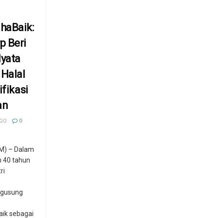
haBaik:
p Beri
yata
Halal
ifikasi
an
AGO
0
M) – Dalam
 40 tahun
ri
ngusung
ik sebagai