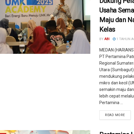
Dukung Pel
Usaha Sema
Maju dan N
Kelas
BY
ABI
1 TAHUN 
MEDAN (HARIANS
PT Pertamina Pat
Regional Sumater
Utara (Sumbagut)
mendukung pelak
mikro dan kecil (
semakin maju dan 
lebih cepat melal
Pertamina ...
READ MORE