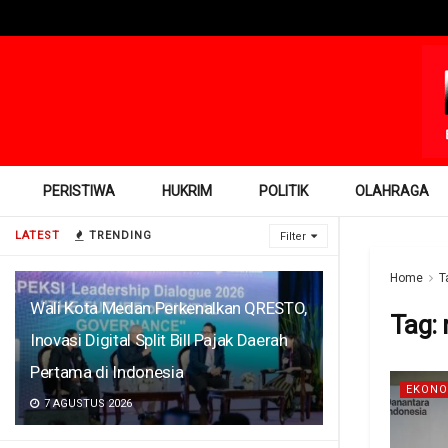
PERISTIWA
HUKRIM
POLITIK
OLAHRAGA
LATEST
TRENDING
Filter
Home
T
Wali Kota Medan Perkenalkan QRESTO,
Tag:
Inovasi Digital Split Bill Pajak Daerah
Pertama di Indonesia
EKONO
7 AGUSTUS 2026