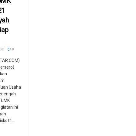
 UMK
21
yah
iap
AGO
0
TAR.COM)
ersero)
kkan
am
uan Usaha
Menengah
a UMK
iatan ini
gan
ckoff ...