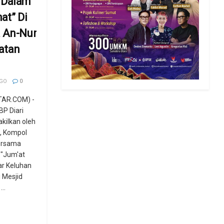
 Dalam
at” Di
 An-Nur
atan
AGO
0
AR.COM) -
BP Diari
wakilkan oleh
, Kompol
bersama
 "Jum'at
r Keluhan
 Mesjid
..