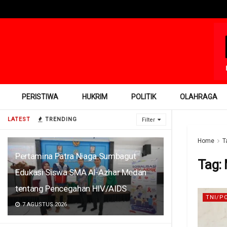
PERISTIWA
HUKRIM
POLITIK
OLAHRAGA
LATEST
TRENDING
Filter
Home
T
Pertamina Patra Niaga Sumbagut
Tag:
Edukasi Siswa SMA Al-Azhar Medan
tentang Pencegahan HIV/AIDS
TNI/P
7 AGUSTUS 2026