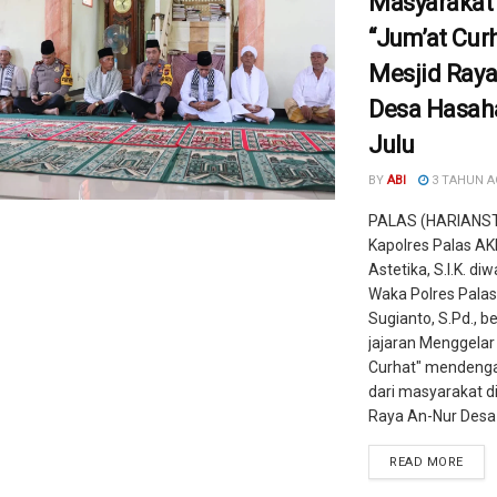
Masyarakat
“Jum’at Curh
Mesjid Raya
Desa Hasah
Julu
BY
ABI
3 TAHUN 
PALAS (HARIANST
Kapolres Palas AK
Astetika, S.I.K. di
Waka Polres Palas
Sugianto, S.Pd., 
jajaran Menggelar
Curhat" mendenga
dari masyarakat di
Raya An-Nur Desa .
READ MORE