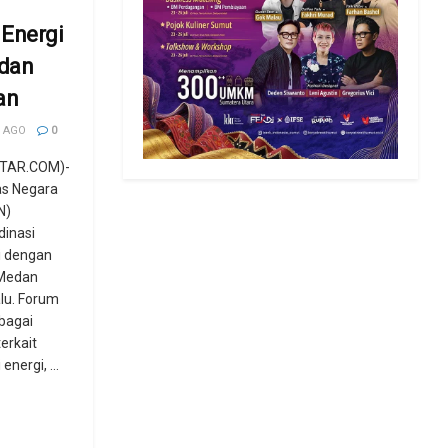
 Energi
dan
an
 AGO
0
TAR.COM)-
s Negara
N)
inasi
i dengan
 Medan
lu. Forum
bagai
terkait
energi, ...