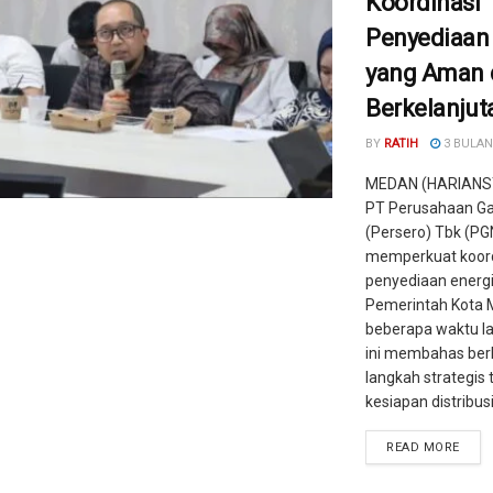
Koordinasi
Penyediaan
yang Aman 
Berkelanjut
BY
RATIH
3 BULAN
MEDAN (HARIANS
PT Perusahaan Ga
(Persero) Tbk (PG
memperkuat koord
penyediaan energ
Pemerintah Kota
beberapa waktu la
ini membahas ber
langkah strategis 
kesiapan distribusi 
READ MORE