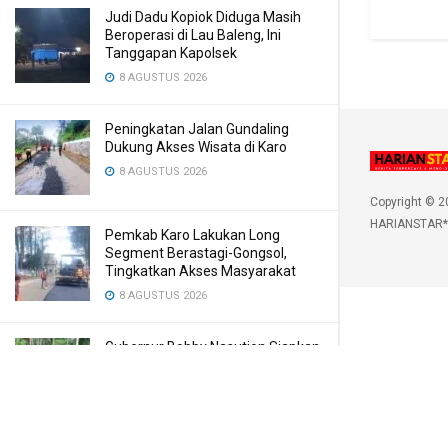
Judi Dadu Kopiok Diduga Masih
Beroperasi di Lau Baleng, Ini
Tanggapan Kapolsek
8 AGUSTUS 2026
Peningkatan Jalan Gundaling
Dukung Akses Wisata di Karo
8 AGUSTUS 2026
Copyright © 2
HARIANSTAR*
Pemkab Karo Lakukan Long
Segment Berastagi-Gongsol,
Tingkatkan Akses Masyarakat
8 AGUSTUS 2026
Gubernur Bobby Nasution Siapkan
Rumah Produksi Kelapa di Nias
Utara
8 AGUSTUS 2026