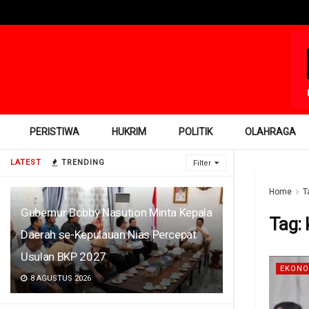
PERISTIWA
HUKRIM
POLITIK
OLAHRAGA
LATEST
TRENDING
Filter
Home
T
Gubernur Bobby Nasution Minta Kepala
Tag:
Daerah se-Kepulauan Nias Percepat
Usulan BKP 2027
EKONO
8 AGUSTUS 2026