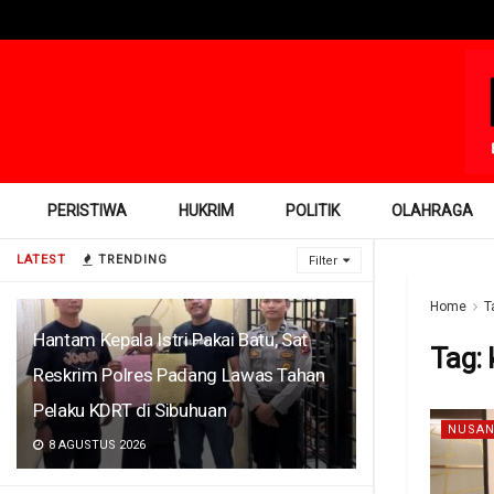
PERISTIWA
HUKRIM
POLITIK
OLAHRAGA
LATEST
TRENDING
Filter
Home
T
Hantam Kepala Istri Pakai Batu, Sat
Tag:
Reskrim Polres Padang Lawas Tahan
Pelaku KDRT di Sibuhuan
NUSAN
8 AGUSTUS 2026