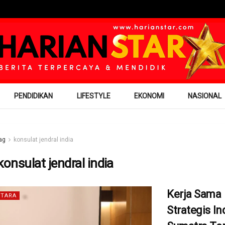
PENDIDIKAN
LIFESTYLE
EKONOMI
NASIONAL
ag
konsulat jendral india
konsulat jendral india
Kerja Sama
TARA
Strategis In