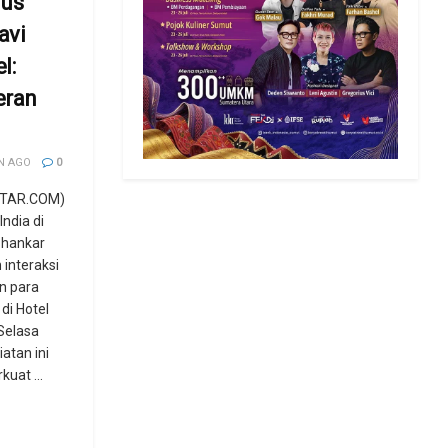
rus
avi
l:
eran
N AGO
0
TAR.COM)
India di
Shankar
interaksi
an para
di Hotel
Selasa
atan ini
uat ...