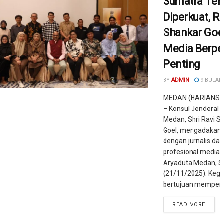
Sumatra Te
Diperkuat, R
Shankar Goe
Media Berp
Penting
BY
ADMIN
9 BULA
MEDAN (HARIANS
– Konsul Jenderal 
Medan, Shri Ravi 
Goel, mengadakan 
dengan jurnalis d
profesional media 
Aryaduta Medan, 
(21/11/2025). Kegi
bertujuan memperk
READ MORE