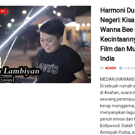
Harmoni Du
INE
Negeri: Kisa
Wanna Bee 
Kecintaann
Film dan Mu
India
BY
ADMIN
10 BUL
MEDAN (HARIANS
Di sebuah rumah 
di Asahan, suara 
seorang perempu
kerap menggema,
menyanyikan lagu
penuh emosi dari f
Bollywood. Diala
Annisyah Purba, a