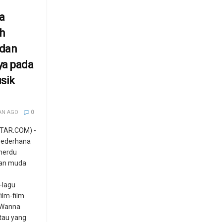
a
h
dan
ya pada
sik
AN AGO
0
TAR.COM) -
sederhana
merdu
an muda
-lagu
ilm-film
h Wanna
tau yang