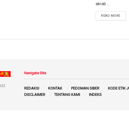
akrab ...
READ MORE
Navigate Site
022
REDAKSI
KONTAK
PEDOMAN SIBER
KODE ETIK 
DISCLAIMER
TENTANG KAMI
INDEKS