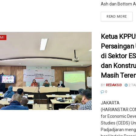
Ash dan Bottom As
READ MORE
Ketua KPPU
MI
Persaingan
di Sektor 
dan Konstru
Masih Tere
BY
REDAKSI3
2 TA
0
JAKARTA
(HARIANSTAR.COM
for Economic Dev
Studies (CEDS) Un
Padjadjaran meng