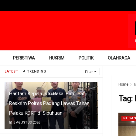
PERISTIWA
HUKRIM
POLITIK
OLAHRAGA
LATEST
TRENDING
Filter
Home
T
Hantam Kepala Istri Pakai Batu, Sat
Tag:
Reskrim Polres Padang Lawas Tahan
Pelaku KDRT di Sibuhuan
NUSAN
8 AGUSTUS 2026