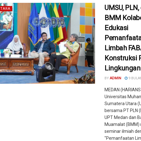
UMSU, PLN,
TARA
BMM Kolabo
Edukasi
Pemanfaat
Limbah FAB
Konstruksi
Lingkungan
BY
ADMIN
9 BULA
MEDAN (HARIANS
Universitas Muh
Sumatera Utara 
bersama PT PLN (
UPT Medan dan Ba
Muamalat (BMM) 
seminar ilmiah d
"Pemanfaatan Lim