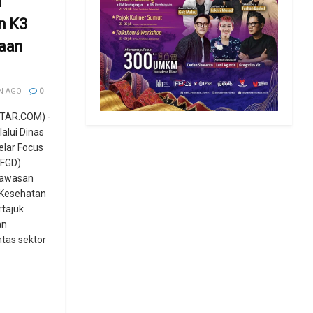
i
n K3
jaan
N AGO
0
TAR.COM) -
lui Dinas
lar Focus
(FGD)
gawasan
 Kesehatan
rtajuk
an
ntas sektor