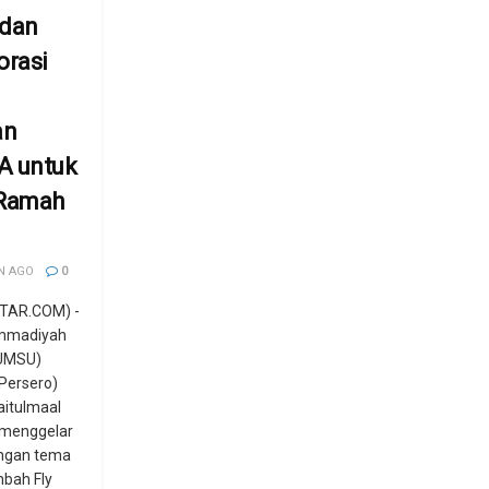
 dan
rasi
an
A untuk
 Ramah
N AGO
0
TAR.COM) -
ammadiyah
(UMSU)
Persero)
itulmaal
menggelar
engan tema
bah Fly