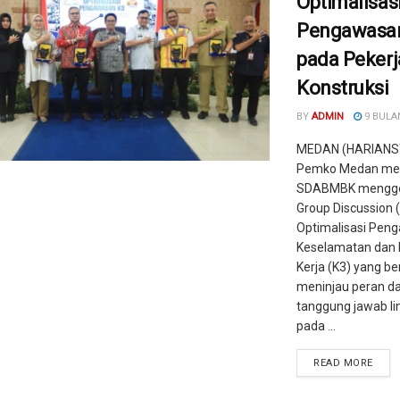
Optimalisas
Pengawasa
pada Peker
Konstruksi
BY
ADMIN
9 BULA
MEDAN (HARIANS
Pemko Medan mela
SDABMBK mengge
Group Discussion 
Optimalisasi Pen
Keselamatan dan
Kerja (K3) yang be
meninjau peran d
tanggung jawab li
pada ...
READ MORE