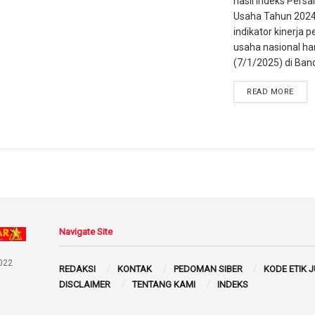
hasil Indeks Persa
Usaha Tahun 2024
indikator kinerja 
usaha nasional hari
(7/1/2025) di Band
READ MORE
Navigate Site
022
REDAKSI
KONTAK
PEDOMAN SIBER
KODE ETIK 
DISCLAIMER
TENTANG KAMI
INDEKS