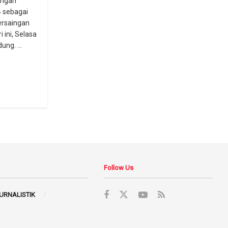
ingan
 sebagai
persaingan
 ini, Selasa
ung. ...
Follow Us
JURNALISTIK