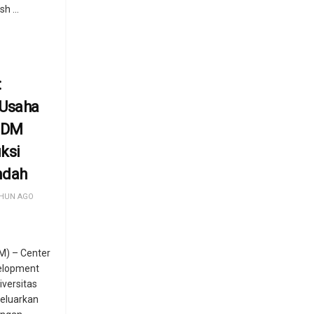
h ...
:
 Usaha
ESDM
ksi
ndah
HUN AGO
) – Center
elopment
iversitas
eluarkan