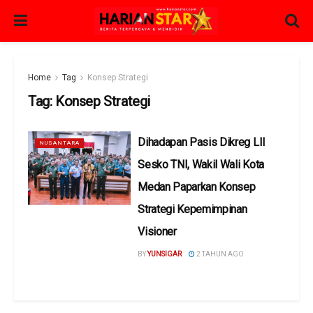
Home
Tag
Konsep Strategi
Tag:
Konsep Strategi
Dihadapan Pasis Dikreg LII
NUSANTARA
Sesko TNI, Wakil Wali Kota
Medan Paparkan Konsep
Strategi Kepemimpinan
Visioner
BY
YUNSIGAR
2 TAHUN AGO