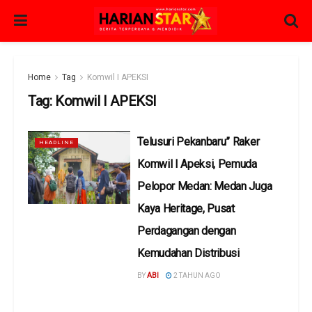
Home
Tag
Komwil I APEKSI
Tag:
Komwil I APEKSI
Telusuri Pekanbaru” Raker
HEADLINE
Komwil I Apeksi, Pemuda
Pelopor Medan: Medan Juga
Kaya Heritage, Pusat
Perdagangan dengan
Kemudahan Distribusi
BY
ABI
2 TAHUN AGO