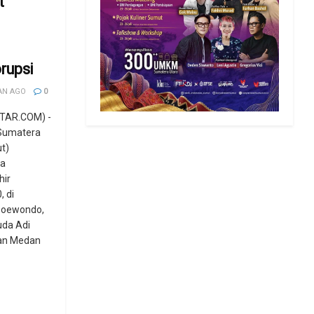
t
rupsi
AN AGO
0
TAR.COM) -
 Sumatera
ut)
ra
hir
, di
Soewondo,
da Adi
an Medan