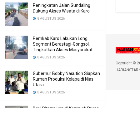
Peningkatan Jalan Gundaling
Dukung Akses Wisata di Karo
8 AGUSTUS 2026
Pemkab Karo Lakukan Long
Segment Berastagi-Gongsol,
Tingkatkan Akses Masyarakat
8 AGUSTUS 2026
Copyright © 2
HARIANSTAR*
Gubernur Bobby Nasution Siapkan
Rumah Produksi Kelapa di Nias
Utara
8 AGUSTUS 2026
Bayi Ditemukan di Komplek Prima
Bilal, Meninggal Karena Mulut
Dibekap
7 AGUSTUS 2026