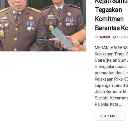
Kejati Sumu
Tegaskan
Komitmen
Berantas Ko
BY
ADMIN
11 BUL
MEDAN (HARIANS
Kejaksaan Tinggi
Utara (Kejati Sum
menggelar upaca
peringatan Hari La
Kejaksaan RI ke-80
Lapangan Lanud 
Jalan Komodor Mu
Sucipto, Kecamat
Polonia, Kota ...
READ MORE