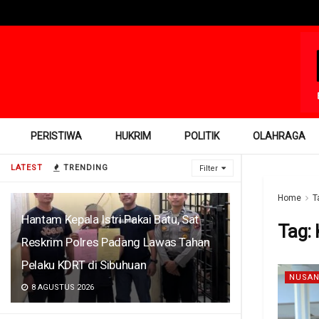
PERISTIWA
HUKRIM
POLITIK
OLAHRAGA
LATEST
TRENDING
Filter
Home
T
Hantam Kepala Istri Pakai Batu, Sat
Tag:
Reskrim Polres Padang Lawas Tahan
Pelaku KDRT di Sibuhuan
NUSAN
8 AGUSTUS 2026