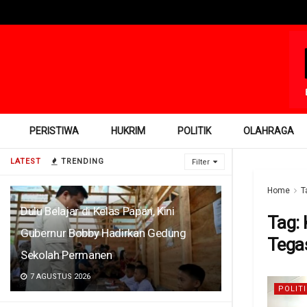
PERISTIWA
HUKRIM
POLITIK
OLAHRAGA
LATEST
TRENDING
Filter
Home
T
Dulu Belajar di Kelas Papan, Kini
Tag:
Gubernur Bobby Hadirkan Gedung
Tegas
Sekolah Permanen
7 AGUSTUS 2026
POLITI