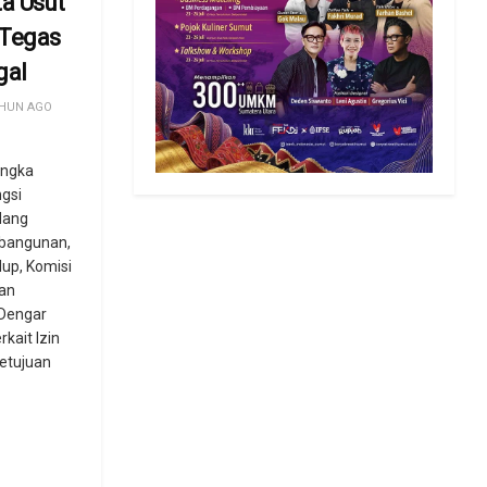
a Usut
 Tegas
gal
HUN AGO
angka
gsi
dang
mbangunan,
dup, Komisi
an
Dengar
kait Izin
etujuan