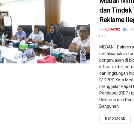
Medan Mint
dan Tindak
Reklame Ile
BY
REDAKSI2
2 TA
0
MEDAN - Dalam r
melaksanakan fun
pengawasan di bi
infrastruktur, pe
dan lingkungan hi
IV DPRD Kota Med
menggelar Rapat 
Pendapat (RDP) ter
Reklame dan Pers
Bangunan ...
READ MORE