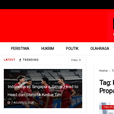
PERISTIWA
HUKRIM
POLITIK
OLAHRAGA
LATEST
TRENDING
Filter
Home
T
Tag:
Indonesia vs Singapura, Simak Head to
Pro
Head dan Statistik Kedua Tim
7 AGUSTUS 2026
TNI/P