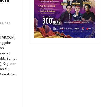
esmi
HUN AGO
TAR.COM).
nggelar
tan
ropam di
olda Sumut,
. Kegiatan
an itu
Sumut Irjen
.