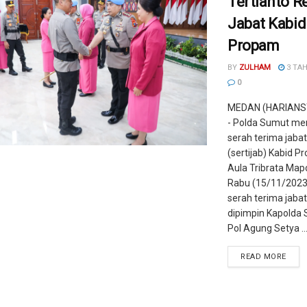
Tertianto R
Jabat Kabid
Propam
BY
ZULHAM
3 TA
0
MEDAN (HARIANS
- Polda Sumut me
serah terima jaba
(sertijab) Kabid P
Aula Tribrata Map
Rabu (15/11/2023)
serah terima jabat
dipimpin Kapolda 
Pol Agung Setya ..
READ MORE