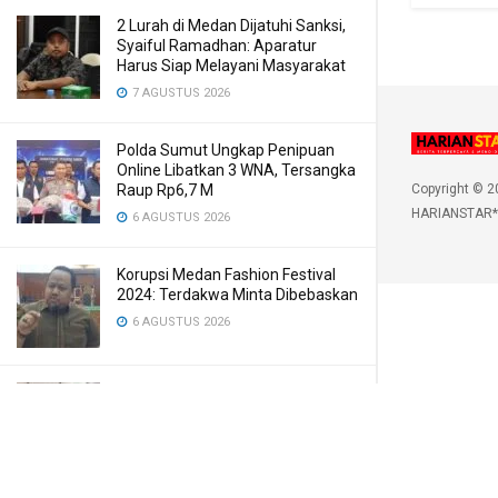
2 Lurah di Medan Dijatuhi Sanksi,
Syaiful Ramadhan: Aparatur
Harus Siap Melayani Masyarakat
7 AGUSTUS 2026
Polda Sumut Ungkap Penipuan
Online Libatkan 3 WNA, Tersangka
Raup Rp6,7 M
Copyright © 2
HARIANSTAR*
6 AGUSTUS 2026
Korupsi Medan Fashion Festival
2024: Terdakwa Minta Dibebaskan
6 AGUSTUS 2026
Menyemarakkan HUT Ke-81 RI,
Pemkab Karo Siapkan Rangkaian
Kegiatan Ini
6 AGUSTUS 2026