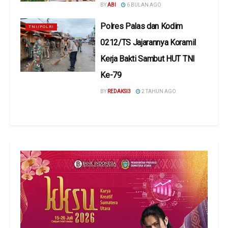
BY
ABI
6 BULAN AGO
Polres Palas dan Kodim
TNI/POLRI
0212/TS Jajarannya Koramil
Kerja Bakti Sambut HUT TNI
Ke-79
BY
REDAKSI3
2 TAHUN AGO