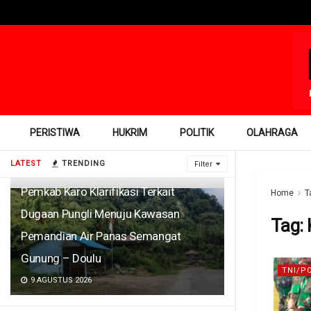
PERISTIWA
HUKRIM
POLITIK
OLAHRAGA
LATEST
TRENDING
Filter
Pemkab Karo Klarifikasi Terkait
Home
T
Dugaan Pungli Menuju Kawasan
Tag:
Pemandian Air Panas Semangat
Gunung – Doulu ‎
TNI/P
9 AGUSTUS 2026