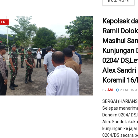
READ MORE
Kapolsek d
OLRI
Ramil Dolok
Masihul Sa
Kunjungan 
0204/ DS,Let
Alex Sandri
Koramil 16
BY
ABI
2 TAHUN 
SERGAI (HARIANS
Selepas menerima
Dandim 0204/ DS,L
Alex Sandri lakuk
kunjungan ke jaja
0204/DS secara b