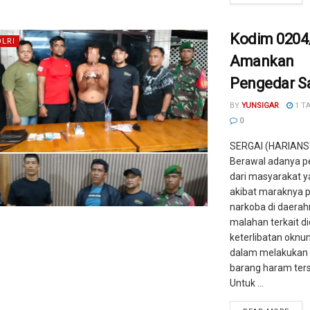
Kodim 0204
OLRI
Amankan
Pengedar S
BY
YUNSIGAR
1 T
0
SERGAI (HARIANS
Berawal adanya 
dari masyarakat y
akibat maraknya 
narkoba di daerah
malahan terkait d
keterlibatan oknu
dalam melakukan 
barang haram ters
Untuk ...