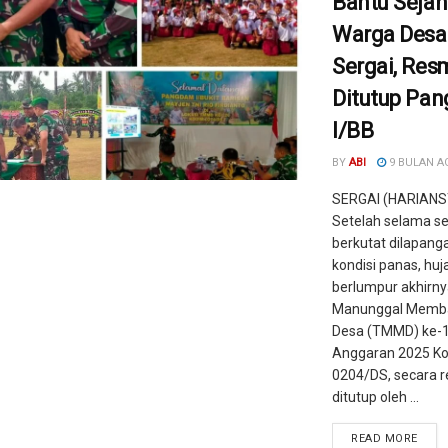
Bantu Sejah
Warga Desa
Sergai, Res
Ditutup Pa
I/BB
BY
ABI
9 BULAN A
SERGAI (HARIANS
Setelah selama s
berkutat dilapan
kondisi panas, huj
berlumpur akhirny
Manunggal Memb
Desa (TMMD) ke-
Anggaran 2025 K
0204/DS, secara 
ditutup oleh ...
READ MORE