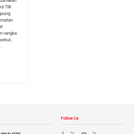
ksanakan
ti TNI
ngsung
camatan
at
am rangka
rsebut,
..
Follow Us