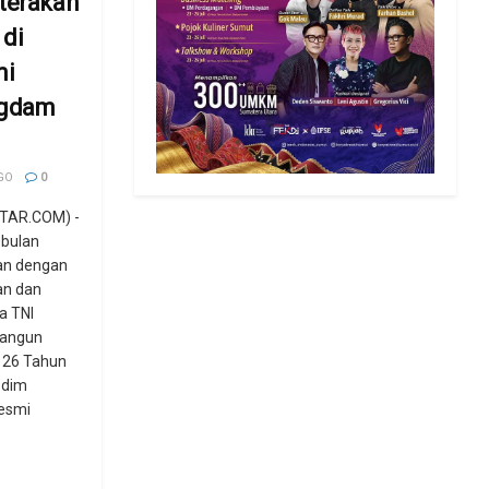
terakan
 di
mi
ngdam
GO
0
TAR.COM) -
ebulan
gan dengan
an dan
a TNI
angun
126 Tahun
odim
resmi