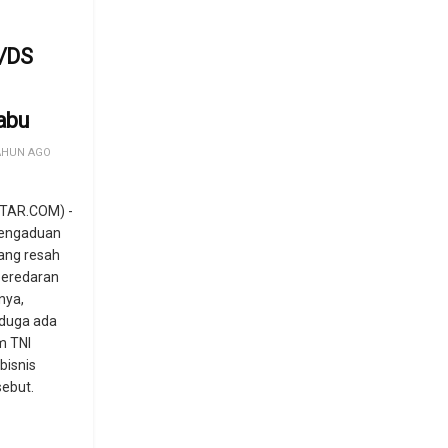
/DS
abu
AHUN AGO
TAR.COM) -
pengaduan
ang resah
peredaran
nya,
iduga ada
m TNI
bisnis
ebut.