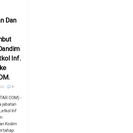
an Dan
mbut
Dandim
kol Inf.
 ke
/DM.
AGO
0
TAR.COM) -
 jabatan
etkol Inf
an
ran Kodim
ertahap.