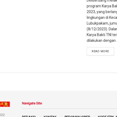
Deliserdang mela
program Karya Bak
2023, yang berla
lingkungan di Ke
Lubukpakam, jum
(8/12/2023). Dal
Karya Bakti TNI te
dilakukan dengan .
READ MORE
Navigate Site
022