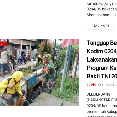
Kali ini, kunjunga
0204/DS ke kecam
Masihul disambut .
READ MORE
Tanggap Be
OLRI
Kodim 0204
Laksanaka
Program Ka
Bakti TNI 2
BY
ABI
3 TAHUN 
DELISERDANG
(HARIANSTAR.COM
0204/DS bersama
pemerintah Kabu