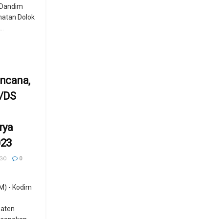
n Dandim
atan Dolok
..
ncana,
/DS
n
rya
023
AGO
0
) - Kodim
paten