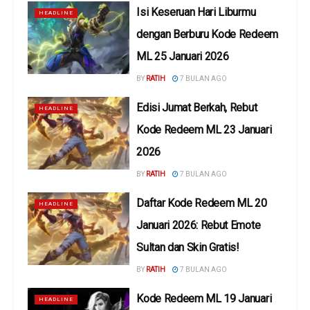
Isi Keseruan Hari Liburmu
HEADLINE
dengan Berburu Kode Redeem
ML 25 Januari 2026
BY
RATIH
7 BULAN AGO
Edisi Jumat Berkah, Rebut
HEADLINE
Kode Redeem ML 23 Januari
2026
BY
RATIH
7 BULAN AGO
Daftar Kode Redeem ML 20
HEADLINE
Januari 2026: Rebut Emote
Sultan dan Skin Gratis!
BY
RATIH
7 BULAN AGO
Kode Redeem ML 19 Januari
HEADLINE