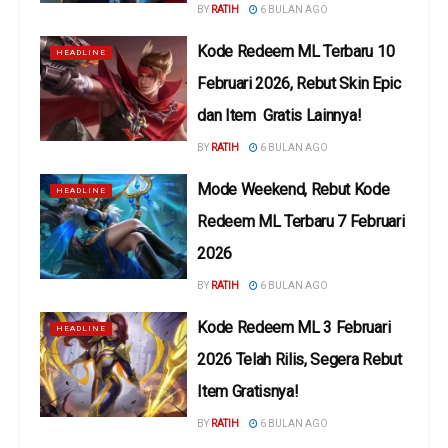
BY
RATIH
6 BULAN AGO
Kode Redeem ML Terbaru 10
HEADLINE
Februari 2026, Rebut Skin Epic
dan Item Gratis Lainnya!
BY
RATIH
6 BULAN AGO
Mode Weekend, Rebut Kode
HEADLINE
Redeem ML Terbaru 7 Februari
2026
BY
RATIH
6 BULAN AGO
Kode Redeem ML 3 Februari
HEADLINE
2026 Telah Rilis, Segera Rebut
Item Gratisnya!
BY
RATIH
6 BULAN AGO