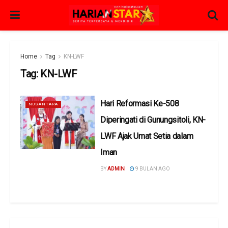
Home
Tag
KN-LWF
Tag:
KN-LWF
Hari Reformasi Ke-508
NUSANTARA
Diperingati di Gunungsitoli, KN-
LWF Ajak Umat Setia dalam
Iman
BY
ADMIN
9 BULAN AGO