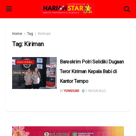
Home
Tag
Kiriman
Tag:
Kiriman
Bareskrim Polri Selidiki Dugaan
NASIONAL
Teror Kiriman Kepala Babi di
Kantor Tempo
BY
YUNSIGAR
1 TAHUN AGO