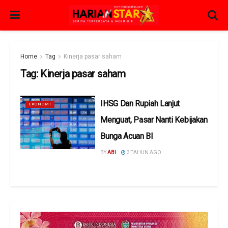
Home
Tag
Kinerja pasar saham
Tag:
Kinerja pasar saham
IHSG Dan Rupiah Lanjut
EKONOMI
Menguat, Pasar Nanti Kebijakan
Bunga Acuan BI
BY
ABI
3 TAHUN AGO