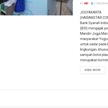
BY
ABI
2 TAHUN 
JOGYAKARTA
(HARIANSTAR.COM
Bank Syariah Indo
(BSI) mengajak pe
Mandiri Jogja Mar
masyarakat Yogya
untuk sadar pada 
lingkungan, khusu
sampah botol plasti
merupakan komitme
READ MORE