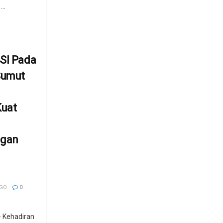
..
SI Pada
Sumut
uat
gan
AGO
0
- Kehadiran