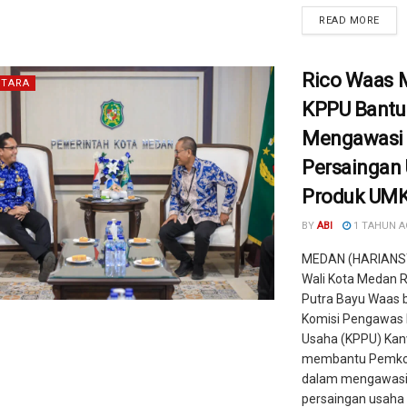
READ MORE
Rico Waas 
TARA
KPPU Bantu
Mengawasi
Persaingan
Produk UM
BY
ABI
1 TAHUN 
MEDAN (HARIANS
Wali Kota Medan Ri
Putra Bayu Waas 
Komisi Pengawas 
Usaha (KPPU) Kanw
membantu Pemk
dalam mengawas
persaingan usaha 