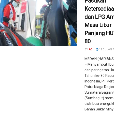
Pastikan
Ketersedia
dan LPG Am
Masa Libur
Panjang HUT
80
BY
ABI
12 BULAN 
MEDAN (HARIANS
– Menyambut libu
dan peringatan Ha
Tahun ke-80 Repub
Indonesia, PT Per
Patra Niaga Regio
Sumatera Bagian 
(Sumbagut) mema
distribusi energi,
Bahan Bakar Minyak