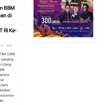
an BBM
an di
 RI Ke-
AGO
0
TAR.COM)
r panjang
ri Ulang
lik
tamina
nal
Utara
stikan
 khususnya
 ...