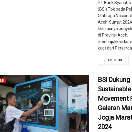
PT Bank Syariah I
(BSI) Tbk pada Pe
Olahraga Nasional
Aceh-Sumut 2024
khususnya penye
di Provinsi Aceh,
menunjukkan kom
kuat dari Perseroan
READ MORE
BSI Dukung
MI
Sustainable
Movement 
Gelaran Man
Jogja Mara
2024