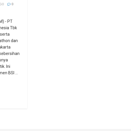
AGO
0
) - PT
nesia Tbk
serta
athon dan
karta
kebersihan
snya
k. Ini
n BSI ...