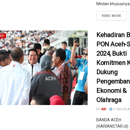
Medan khususnya .
READ MORE
Kehadiran B
MI
PON Aceh-
2024, Bukti
Komitmen K
Dukung
Pengemban
Ekonomi &
Olahraga
BY
ABI
2 TAHUN 
BANDA ACEH
(HARIANSTAR.id) 