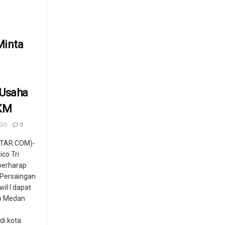
Minta
 Usaha
KM
AGO
0
TAR.COM)-
co Tri
berharap
Persaingan
il I dapat
o Medan
i
di kota