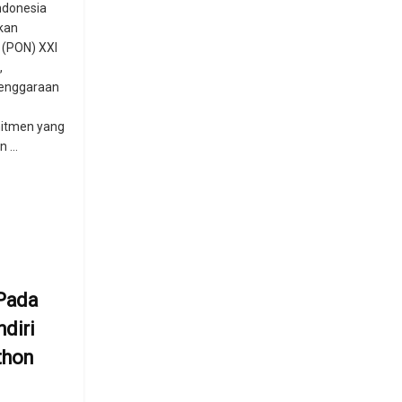
ndonesia
kan
 (PON) XXI
,
lenggaraan
itmen yang
 ...
Pada
diri
thon