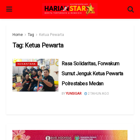
Home
Tag
Ketua Pewarta
Tag:
Ketua Pewarta
Rasa Solidaritas, Forwakum
NUSANTARA
Sumut Jenguk Ketua Pewarta
Polrestabes Medan
BY
YUNSIGAR
2 TAHUN AGO