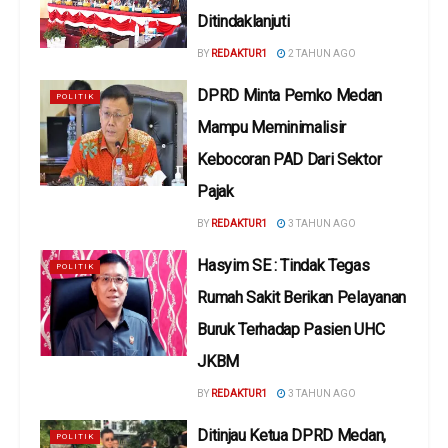
Ditindaklanjuti
BY
REDAKTUR1
2 TAHUN AGO
DPRD Minta Pemko Medan
POLITIK
Mampu Meminimalisir
Kebocoran PAD Dari Sektor
Pajak
BY
REDAKTUR1
3 TAHUN AGO
Hasyim SE : Tindak Tegas
POLITIK
Rumah Sakit Berikan Pelayanan
Buruk Terhadap Pasien UHC
JKBM
BY
REDAKTUR1
3 TAHUN AGO
Ditinjau Ketua DPRD Medan,
POLITIK