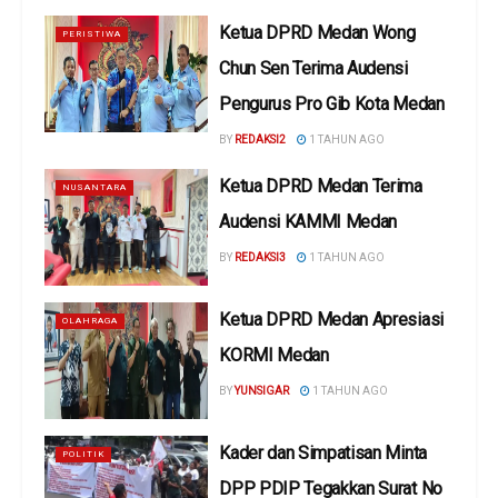
Ketua DPRD Medan Wong
PERISTIWA
Chun Sen Terima Audensi
Pengurus Pro Gib Kota Medan
BY
REDAKSI2
1 TAHUN AGO
Ketua DPRD Medan Terima
NUSANTARA
Audensi KAMMI Medan
BY
REDAKSI3
1 TAHUN AGO
Ketua DPRD Medan Apresiasi
OLAHRAGA
KORMI Medan
BY
YUNSIGAR
1 TAHUN AGO
Kader dan Simpatisan Minta
POLITIK
DPP PDIP Tegakkan Surat No