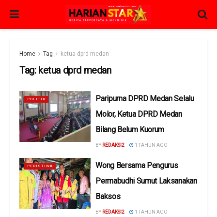
Home
Tag
ketua dprd medan
Tag:
ketua dprd medan
Paripurna DPRD Medan Selalu
POLITIK
Molor, Ketua DPRD Medan
Bilang Belum Kuorum
BY
REDAKSI2
1 TAHUN AGO
Wong Bersama Pengurus
PERISTIWA
Permabudhi Sumut Laksanakan
Baksos
BY
REDAKSI2
1 TAHUN AGO