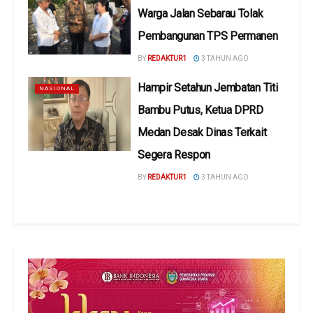
Warga Jalan Sebarau Tolak
Pembangunan TPS Permanen
BY
REDAKTUR1
3 TAHUN AGO
Hampir Setahun Jembatan Titi
NASIONAL
Bambu Putus, Ketua DPRD
Medan Desak Dinas Terkait
Segera Respon
BY
REDAKTUR1
3 TAHUN AGO