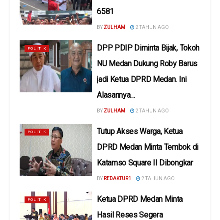
6581
BY
ZULHAM
2 TAHUN AGO
DPP PDIP Diminta Bijak, Tokoh
POLITIK
NU Medan Dukung Roby Barus
jadi Ketua DPRD Medan. Ini
Alasannya…
BY
ZULHAM
2 TAHUN AGO
Tutup Akses Warga, Ketua
POLITIK
DPRD Medan Minta Tembok di
Katamso Square II Dibongkar
BY
REDAKTUR1
2 TAHUN AGO
Ketua DPRD Medan Minta
POLITIK
Hasil Reses Segera