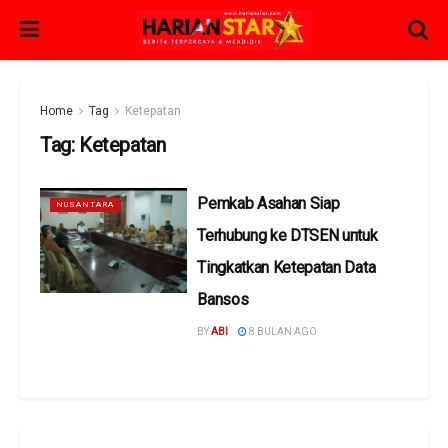
Home
Tag
Ketepatan
Tag:
Ketepatan
Pemkab Asahan Siap
NUSANTARA
Terhubung ke DTSEN untuk
Tingkatkan Ketepatan Data
Bansos
BY
ABI
8 BULAN AGO