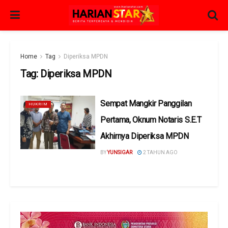
Home
Tag
Diperiksa MPDN
Tag:
Diperiksa MPDN
Sempat Mangkir Panggilan
HUKRIM
Pertama, Oknum Notaris S.E.T
Akhirnya Diperiksa MPDN
BY
YUNSIGAR
2 TAHUN AGO