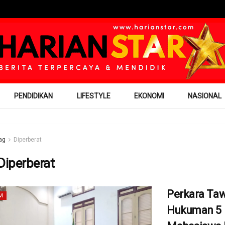
PENDIDIKAN
LIFESTYLE
EKONOMI
NASIONAL
ag
Diperberat
Diperberat
Perkara Taw
M
Hukuman 5