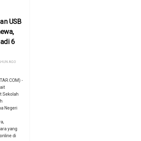
an USB
ewa,
adi 6
AHUN AGO
TAR.COM) -
ait
t Sekolah
ah
a Negeri
a,
tara yang
online di