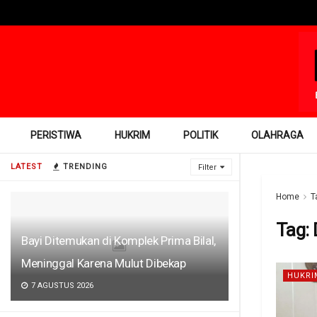
PERISTIWA
HUKRIM
POLITIK
OLAHRAGA
LATEST
TRENDING
Filter
Home
T
Tag:
Bayi Ditemukan di Komplek Prima Bilal,
Meninggal Karena Mulut Dibekap
HUKRI
7 AGUSTUS 2026