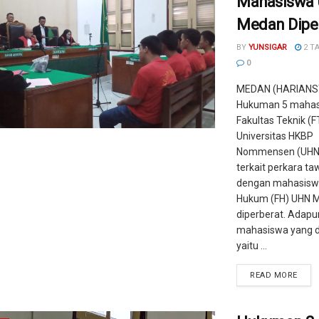
Mahasiswa
Medan Dipe
BY
YUNSIGAR
2 T
0
MEDAN (HARIANS
Hukuman 5 maha
Fakultas Teknik (F
Universitas HKBP
Nommensen (UHN
terkait perkara t
dengan mahasiswa
Hukum (FH) UHN 
diperberat. Adapu
mahasiswa yang 
yaitu ...
READ MORE