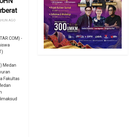
 UHN
rberat
AHUN AGO
TAR.COM) -
siswa
T)
) Medan
awuran
 Fakultas
Medan
n
dimaksud