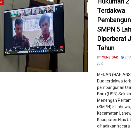
Hukuman 2
M
Terdakwa
Pembangun
SMPN 5 Lah
Diperberat J
Tahun
BY
YUNSIGAR
2 T
0
MEDAN (HARIANS
Dua terdakwa terk
pembangunan Uni
Baru (USB) Sekol
Menengah Pertam
(SMPN) 5 Lahewa,
Kecamatan Lahew
Kabupaten Nias U
dihadirkan secara 