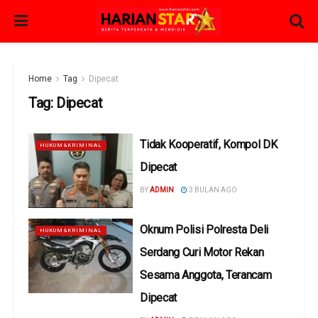
Home
Tag
Dipecat
Tag:
Dipecat
Tidak Kooperatif, Kompol DK
HUKUM&KRIMINAL
Dipecat
BY
ADMIN
3 BULAN AGO
Oknum Polisi Polresta Deli
HUKUM&KRIMINAL
Serdang Curi Motor Rekan
Sesama Anggota, Terancam
Dipecat