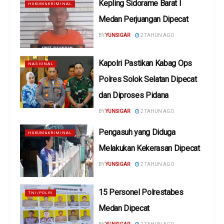
Kepling Sidorame Barat I
HUKUM&KRIMINAL
Medan Perjuangan Dipecat
BY
YUNSIGAR
2 TAHUN AGO
Kapolri Pastikan Kabag Ops
NASIONAL
Polres Solok Selatan Dipecat
dan Diproses Pidana
BY
YUNSIGAR
2 TAHUN AGO
Pengasuh yang Diduga
HUKUM&KRIMINAL
Melakukan Kekerasan Dipecat
BY
YUNSIGAR
2 TAHUN AGO
15 Personel Polrestabes
TNI/POLRI
Medan Dipecat