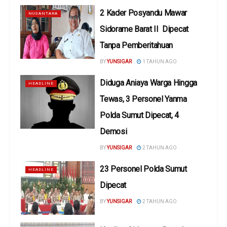
2 Kader Posyandu Mawar
NUSANTARA
Sidorame Barat II Dipecat
Tanpa Pemberitahuan
BY
YUNSIGAR
1 TAHUN AGO
Diduga Aniaya Warga Hingga
HEADLINE
Tewas, 3 Personel Yanma
Polda Sumut Dipecat, 4
Demosi
BY
YUNSIGAR
2 TAHUN AGO
23 Personel Polda Sumut
HEADLINE
Dipecat
BY
YUNSIGAR
2 TAHUN AGO