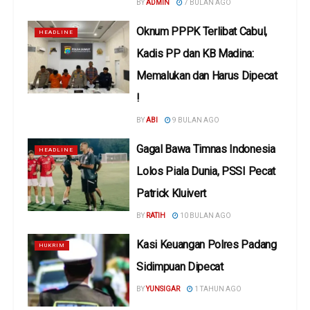
BY
ADMIN
7 BULAN AGO
Oknum PPPK Terlibat Cabul,
HEADLINE
Kadis PP dan KB Madina:
Memalukan dan Harus Dipecat
!
BY
ABI
9 BULAN AGO
Gagal Bawa Timnas Indonesia
HEADLINE
Lolos Piala Dunia, PSSI Pecat
Patrick Kluivert
BY
RATIH
10 BULAN AGO
Kasi Keuangan Polres Padang
HUKRIM
Sidimpuan Dipecat
BY
YUNSIGAR
1 TAHUN AGO