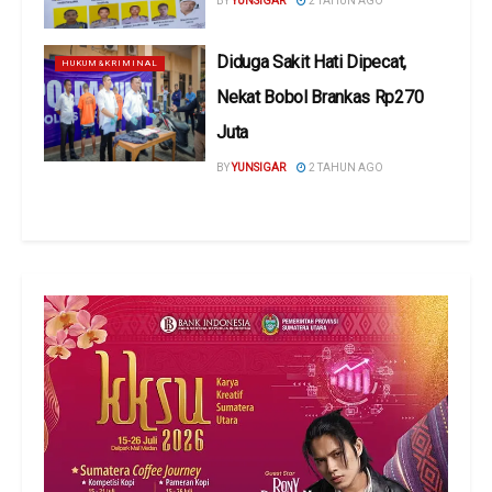
BY
YUNSIGAR
2 TAHUN AGO
Diduga Sakit Hati Dipecat,
HUKUM&KRIMINAL
Nekat Bobol Brankas Rp270
Juta
BY
YUNSIGAR
2 TAHUN AGO