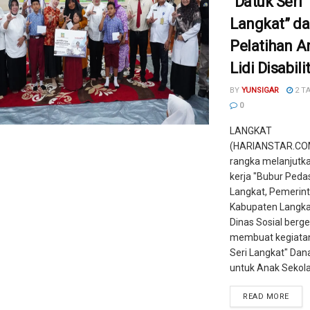
“Datuk Seri
Langkat” d
Pelatihan 
Lidi Disabili
BY
YUNSIGAR
2 T
0
LANGKAT
(HARIANSTAR.COM
rangka melanjutk
kerja "Bubur Pedas
Langkat, Pemerin
Kabupaten Langka
Dinas Sosial berg
membuat kegiatan
Seri Langkat" Dan
untuk Anak Sekolah
READ MORE