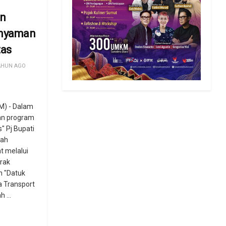
an
Anyaman
tas
AHUN AGO
) - Dalam
an program
" Pj Bupati
tah
t melalui
erak
 "Datuk
a Transport
 ...