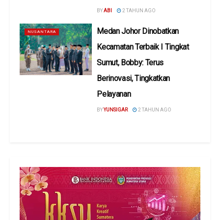
BY
ABI
2 TAHUN AGO
Medan Johor Dinobatkan
NUSANTARA
Kecamatan Terbaik I Tingkat
Sumut, Bobby: Terus
Berinovasi, Tingkatkan
Pelayanan
BY
YUNSIGAR
2 TAHUN AGO