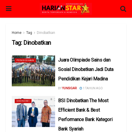
Home
Tag
Dinobatkan
Tag:
Dinobatkan
Juara Olimpiade Sains dan
PENDIDIKAN
Sosial Dinobatkan Jadi Duta
Pendidikan Kejari Madina
BY
YUNSIGAR
1 TAHUN AGO
BSI Dinobatkan The Most
EKONOMI
Efficient Bank & Best
Performance Bank Kategori
Bank Syariah