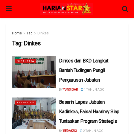
Home
Tag
Dinkes
Tag:
Dinkes
Dinkes dan BKD Langkat
NUSANTARA
Bantah Tudingan Pungli
Pengurusan Jabatan
BY
YUNSIGAR
1 TAHUN AGO
Basarin Lepas Jabatan
KESEHATAN
Kadinkes, Faisal Hasrimy Siap
Tuntaskan Program Strategis
BY
REDAKSI3
2 TAHUN AGO