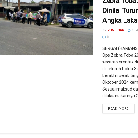
Zebra Toba
Dinilai Tur
Angka Laka
BY
YUNSIGAR
2 T
0
SERGAI (HARIANS
Ops Zebra Toba 2
secara serentak d
di seluruh Polda S
berakhir sejak tan
Oktober 2024 kem
Sesuai maksud da
dilaksanakannya O
READ MORE