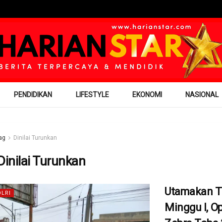
PENDIDIKAN
LIFESTYLE
EKONOMI
NASIONAL
ag
Dinilai Turunkan
Dinilai Turunkan
Utamakan T
OLRI
Minggu I, O