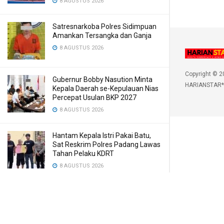
8 AGUSTUS 2026
Satresnarkoba Polres Sidimpuan
Amankan Tersangka dan Ganja
8 AGUSTUS 2026
Copyright © 2
Gubernur Bobby Nasution Minta
HARIANSTAR*
Kepala Daerah se-Kepulauan Nias
Percepat Usulan BKP 2027
8 AGUSTUS 2026
Hantam Kepala Istri Pakai Batu,
Sat Reskrim Polres Padang Lawas
Tahan Pelaku KDRT
8 AGUSTUS 2026
Sinergi Pemkab Madina dan DPR
RI, 154 Anak Terima Beasiswa
Program Indonesia Pintar 2026
8 AGUSTUS 2026