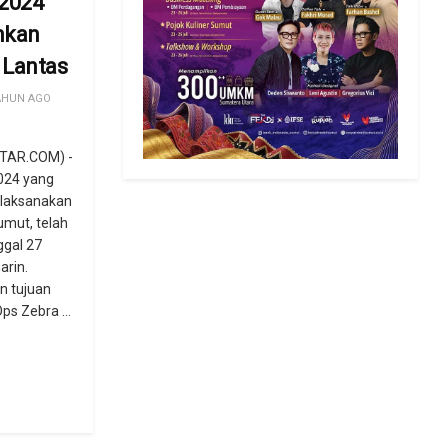
 2024
unkan
 Lantas
AHUN AGO
TAR.COM) -
024 yang
ilaksanakan
umut, telah
ggal 27
arin.
n tujuan
ps Zebra ...