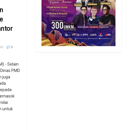
n
e
antor
GO
0
 - Selain
, Dinas PMD
 juga
 ada
kepada
 pemasok
nilai
h untuk