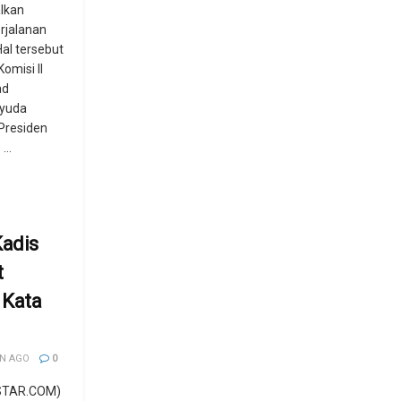
lkan
rjalanan
Hal tersebut
omisi II
ad
ayuda
Presiden
...
Kadis
t
 Kata
N AGO
0
STAR.COM)