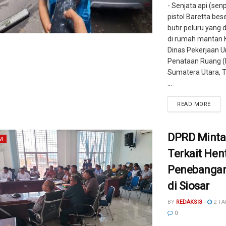
- Senjata api (senp
pistol Baretta bes
butir peluru yang
di rumah mantan 
Dinas Pekerjaan
Penataan Ruang 
Sumatera Utara, 
...
READ MORE
DPRD Minta
M
Terkait Hen
Penebangan
di Siosar
BY
REDAKSI3
2 TA
0