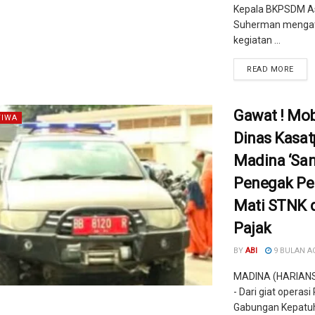
Kepala BKPSDM A
Suherman menga
kegiatan ...
READ MORE
Gawat ! Mob
TIWA
Dinas Kasat
Madina ‘Sa
Penegak Pe
Mati STNK 
Pajak
BY
ABI
9 BULAN A
MADINA (HARIAN
- Dari giat operasi
Gabungan Kepatu