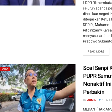
II DPR RI membata
seluruh agenda pe
dinas luar negeri. 
ditegaskan Ketua K
DPR RI, Muhamm
Rifqinizamy Kars
menyusul arahan 
Prabowo Subianto 
READ MORE
Soal Senpi 
TARA
PUPR Sumu
Nonaktif Ini
Perbakin
BY
ADMIN
1 TAHU
MEDAN (HARIAN