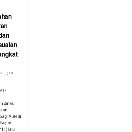
ahan
kan
 dan
suaian
angkat
GO
0
) -
n dinas
aian
bagi ASN di
 Bupati
11) lalu.