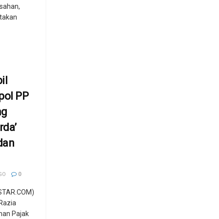
sahan,
takan
il
pol PP
ng
rda’
dan
GO
0
STAR.COM)
 Razia
han Pajak