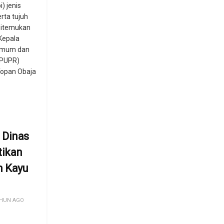
i) jenis
erta tujuh
 ditemukan
Kepala
 Umum dan
(PUPR)
Topan Obaja
 Dinas
tikan
 Kayu
HUN AGO