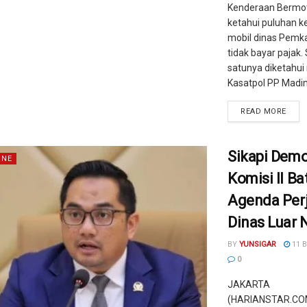
Kenderaan Bermot
ketahui puluhan 
mobil dinas Pemk
tidak bayar pajak. 
satunya diketahui
Kasatpol PP Madina
READ MORE
Sikapi Demo
INE
Komisi II Ba
Agenda Per
Dinas Luar 
BY
YUNSIGAR
11 
0
JAKARTA
(HARIANSTAR.COM