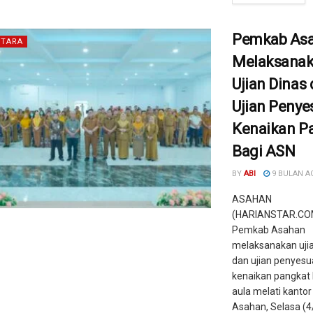
Pemkab As
TARA
Melaksana
Ujian Dinas
Ujian Penye
Kenaikan P
Bagi ASN
BY
ABI
9 BULAN A
ASAHAN
(HARIANSTAR.COM
Pemkab Asahan
melaksanakan ujia
dan ujian penyesu
kenaikan pangkat 
aula melati kantor
Asahan, Selasa (4/