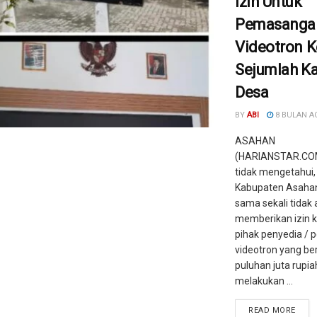
Izin Untuk
Pemasanga
Videotron K
Sejumlah K
Desa
BY
ABI
8 BULAN A
ASAHAN
(HARIANSTAR.COM)
tidak mengetahui
Kabupaten Asahan
sama sekali tidak
memberikan izin 
pihak penyedia /
videotron yang ber
puluhan juta rupia
melakukan ...
READ MORE