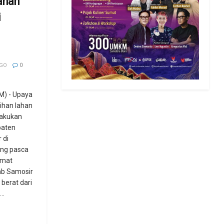
ahan
i
AGO
0
) - Upaya
ihan lahan
lakukan
paten
 di
ang pasca
Jumat
ab Samosir
berat dari
..