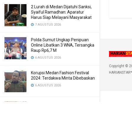
2 Lurah di Medan Dijatuhi Sanksi,
Syaiful Ramadhan: Aparatur
Harus Siap Melayani Masyarakat
7 AGUSTUS 2026
Polda Sumut Ungkap Penipuan
Online Libatkan 3 WNA, Tersangka
Raup Rp6,7 M
6 AGUSTUS 2026
Copyright © 2
Korupsi Medan Fashion Festival
HARIANSTAR*
2024: Terdakwa Minta Dibebaskan
6 AGUSTUS 2026
Menyemarakkan HUT Ke-81 RI,
Pemkab Karo Siapkan Rangkaian
Kegiatan Ini
6 AGUSTUS 2026