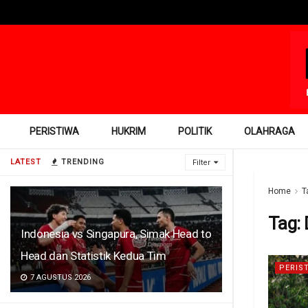
PERISTIWA
HUKRIM
POLITIK
OLAHRAGA
LATEST
TRENDING
Filter
Home
T
Tag:
Indonesia vs Singapura, Simak Head to
Head dan Statistik Kedua Tim
PERIS
7 AGUSTUS 2026