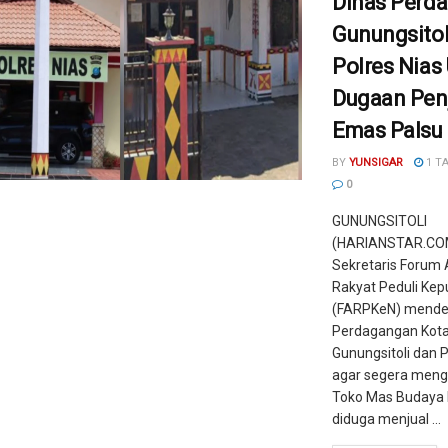
Dinas Perd
Gunungsitol
Polres Nias
Dugaan Pen
Emas Palsu
BY
YUNSIGAR
1 T
0
GUNUNGSITOLI
(HARIANSTAR.COM
‎‎Sekretaris Forum 
Rakyat Peduli Kep
(FARPKeN) mende
Perdagangan Kot
Gunungsitoli dan P
agar segera meng
Toko Mas Budaya I
diduga menjual ...