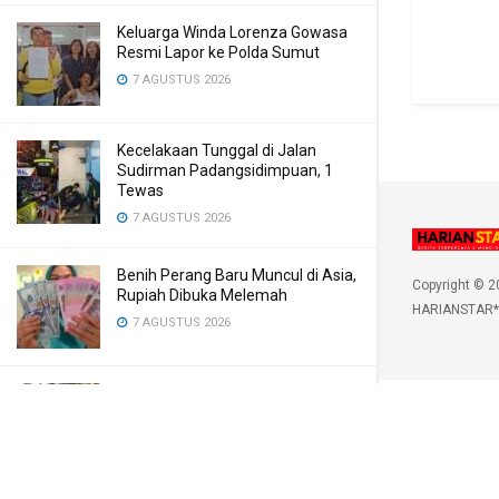
Keluarga Winda Lorenza Gowasa
Resmi Lapor ke Polda Sumut
7 AGUSTUS 2026
Kecelakaan Tunggal di Jalan
Sudirman Padangsidimpuan, 1
Tewas
7 AGUSTUS 2026
Benih Perang Baru Muncul di Asia,
Copyright © 2
Rupiah Dibuka Melemah
HARIANSTAR*
7 AGUSTUS 2026
Dulu Belajar di Kelas Papan, Kini
Gubernur Bobby Hadirkan Gedung
Sekolah Permanen
7 AGUSTUS 2026