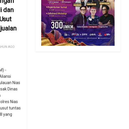
angan
i dan
 Usut
jualan
AHUN AGO
) -
Aliansi
ulauan Nias
sak Dinas
a
olres Nias
usut tuntas
II yang