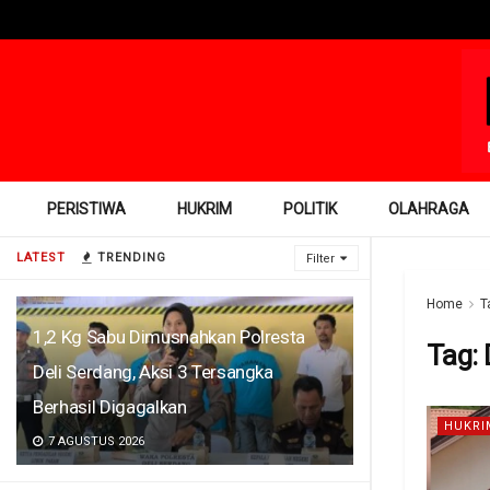
PERISTIWA
HUKRIM
POLITIK
OLAHRAGA
LATEST
TRENDING
Filter
Home
T
1,2 Kg Sabu Dimusnahkan Polresta
Tag:
Deli Serdang, Aksi 3 Tersangka
Berhasil Digagalkan
HUKRI
7 AGUSTUS 2026