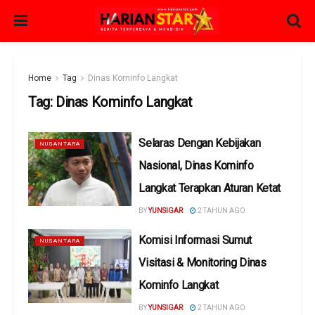
Home
Tag
Dinas Kominfo Langkat
Tag:
Dinas Kominfo Langkat
Selaras Dengan Kebijakan
NUSANTARA
Nasional, Dinas Kominfo
Langkat Terapkan Aturan Ketat
BY
YUNSIGAR
2 TAHUN AGO
Komisi Informasi Sumut
NUSANTARA
Visitasi & Monitoring Dinas
Kominfo Langkat
BY
YUNSIGAR
2 TAHUN AGO