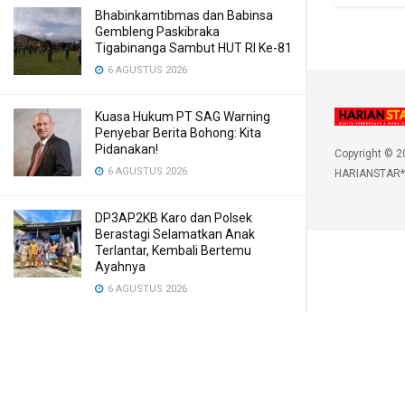
Bhabinkamtibmas dan Babinsa
Gembleng Paskibraka
Tigabinanga Sambut HUT RI Ke-81
6 AGUSTUS 2026
Kuasa Hukum PT SAG Warning
Penyebar Berita Bohong: Kita
Pidanakan!
Copyright © 2
6 AGUSTUS 2026
HARIANSTAR*
DP3AP2KB Karo dan Polsek
Berastagi Selamatkan Anak
Terlantar, Kembali Bertemu
Ayahnya
6 AGUSTUS 2026
Gubernur Bobby Nasution Siapkan
RSUD dr. M. Thomsen Jadi Rumah
Sakit Regional Kepulauan Nias
6 AGUSTUS 2026