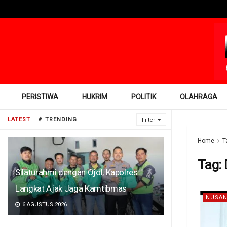
PERISTIWA
HUKRIM
POLITIK
OLAHRAGA
LATEST
TRENDING
Filter
Home
T
Tag:
Silaturahmi dengan Ojol, Kapolres
Langkat Ajak Jaga Kamtibmas
NUSAN
6 AGUSTUS 2026