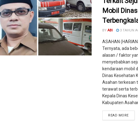
Terkait Sej
Mobil Dinas
Terbengkala
BY
ABI
3 TAHUN 
ASAHAN (HARIAN
Ternyata, ada be
alasan / faktor ya
menyebabkan sej
kendaraan mobil d
Dinas Kesehatan 
Asahan terkesan t
terawat serta terb
Kepala Dinas Kes
Kabupaten Asahan, 
READ MORE