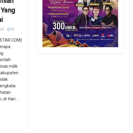
umlah
 Yang
i
AGO
0
STAR.COM) -
berapa
ng
umlah
inas milik
Kabupaten
idak
engkalai.
ehatan
dr Hari ...