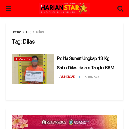
Home
Tag
Dilas
Tag:
Dilas
Polda Sumut Ungkap 13 Kg
HEADLINE
Sabu Dilas dalam Tangki BBM
BY
YUNSIGAR
1 TAHUN AGO