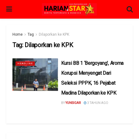
Home
Tag
Dilaporkan ke KPK
Tag:
Dilaporkan ke KPK
Kursi BB 1 ‘Bergoyang’, Aroma
HEADLINE
Korupsi Menyengat Dari
Seleksi PPPK, 16 Pejabat
Madina Dilaporkan ke KPK
BY
YUNSIGAR
3 TAHUN AGO