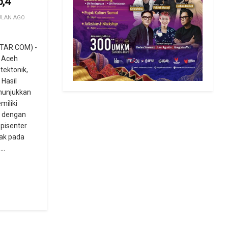
,4
ULAN AGO
TAR.COM) -
, Aceh
tektonik,
 Hasil
nunjukkan
iliki
e dengan
pisenter
ak pada
..