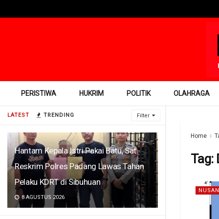
PERISTIWA
HUKRIM
POLITIK
OLAHRAGA
LATEST
TRENDING
Filter
Home
T
Hantam Kepala Istri Pakai Batu, Sat
Tag:
Reskrim Polres Padang Lawas Tahan
Pelaku KDRT di Sibuhuan
NUSAN
8 AGUSTUS 2026