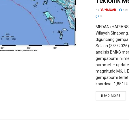
Tektonik M6
BY
YUNSIGAR
5 B
0
MEDAN (HARIANS
Wilayah Sinabang
diguncang gempa 
Selasa (3/3/2026)
analisis BMKG me
gempabumi ini mem
parameter updat
magnitudo M6,1. E
gempabumi terlet
koordinat 1,85° LU .
READ MORE