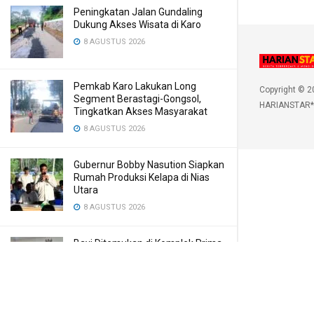
Peningkatan Jalan Gundaling
Dukung Akses Wisata di Karo
8 AGUSTUS 2026
Pemkab Karo Lakukan Long
Copyright © 2
Segment Berastagi-Gongsol,
HARIANSTAR*
Tingkatkan Akses Masyarakat
8 AGUSTUS 2026
Gubernur Bobby Nasution Siapkan
Rumah Produksi Kelapa di Nias
Utara
8 AGUSTUS 2026
Bayi Ditemukan di Komplek Prima
Bilal, Meninggal Karena Mulut
Dibekap
7 AGUSTUS 2026