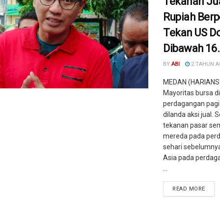
Tekanan Jua
Rupiah Ber
Tekan US Do
Dibawah 16
BY
ABI
2 TAHUN 
MEDAN (HARIANS
Mayoritas bursa d
perdagangan pagi 
dilanda aksi jual. 
tekanan pasar se
mereda pada per
sehari sebelumnya
Asia pada perdag
...
READ MORE