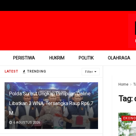
PERISTIWA
HUKRIM
POLITIK
OLAHRAGA
LATEST
TRENDING
Filter
Home
T
Polda Sumut Ungkap Penipuan Online
Tag:
Libatkan 3 WNA, Tersangka Raup Rp6,7
M
EKONO
6 AGUSTUS 2026