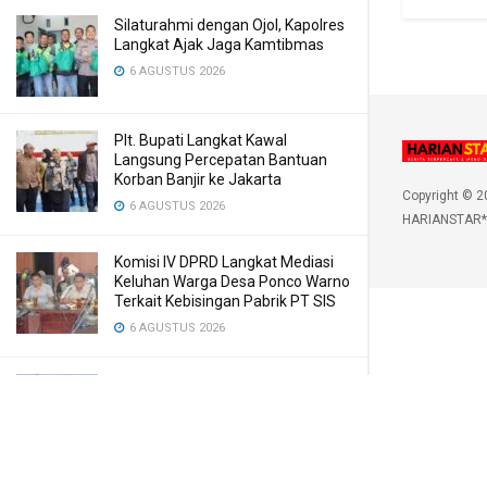
Silaturahmi dengan Ojol, Kapolres
Langkat Ajak Jaga Kamtibmas
6 AGUSTUS 2026
Plt. Bupati Langkat Kawal
Langsung Percepatan Bantuan
Korban Banjir ke Jakarta
Copyright © 2
6 AGUSTUS 2026
HARIANSTAR*
Komisi IV DPRD Langkat Mediasi
Keluhan Warga Desa Ponco Warno
Terkait Kebisingan Pabrik PT SIS
6 AGUSTUS 2026
Kasus Penebangan Kayu di Kuta
Pengkih, Walantara Minta APH
Tangkap Semua yang Terlibat
6 AGUSTUS 2026