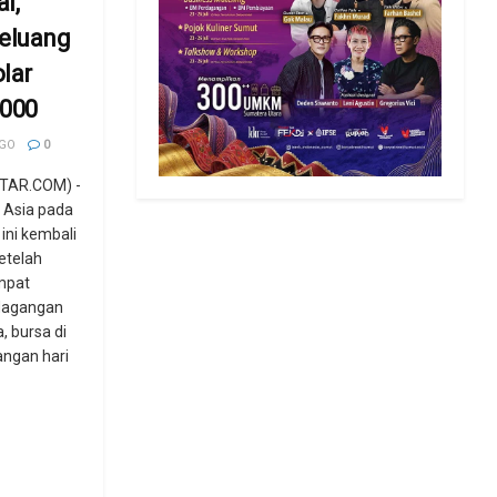
l,
peluang
lar
.000
AGO
0
TAR.COM) -
i Asia pada
ini kembali
Setelah
mpat
dagangan
, bursa di
angan hari