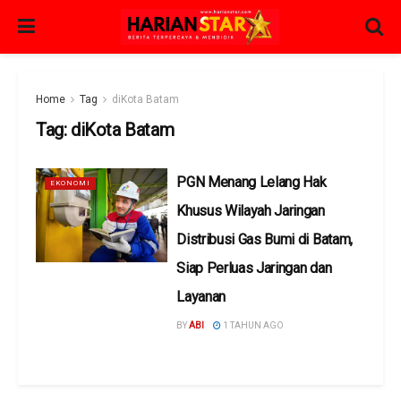
Home
Tag
diKota Batam
Tag:
diKota Batam
PGN Menang Lelang Hak
EKONOMI
Khusus Wilayah Jaringan
Distribusi Gas Bumi di Batam,
Siap Perluas Jaringan dan
Layanan
BY
ABI
1 TAHUN AGO