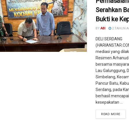
Permasalah
Serahkan B
Bukti ke Kep
BY
ABI
2 TAHUN 
DELI SERDANG
(HARIANSTAR.COM
mediasi yang dila
Resimen Arhanu
bersama masyara
Lau Galunggung, D
Simbelang, Keca
Pancur Batu, Kabu
Serdang, pada Kam
berhasil mencapai
kesepakatan ...
READ MORE