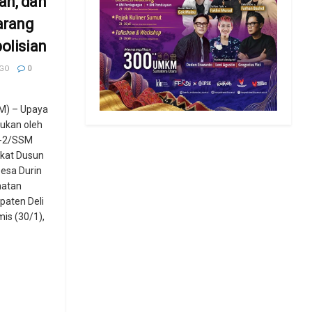
an, dan
arang
olisian
AGO
0
) – Upaya
kukan oleh
d-2/SSM
kat Dusun
esa Durin
matan
paten Deli
is (30/1),