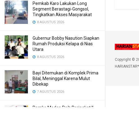
Pemkab Karo Lakukan Long
Segment Berastagi-Gongsol,
Tingkatkan Akses Masyarakat
8 AGUSTUS 2026
Gubernur Bobby Nasution Siapkan
Rumah Produksi Kelapa di Nias
Utara
8 AGUSTUS 2026
Copyright © 2
HARIANSTAR*
Bayi Ditemukan di Komplek Prima
Bilal, Meninggal Karena Mulut
Dibekap
7 AGUSTUS 2026
Pemko Medan Raih Peringkat II
Skor Arsip ASN Wilayah Kanreg VI
BKN
7 AGUSTUS 2026