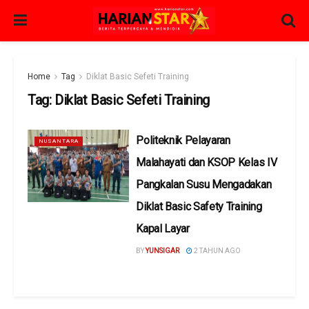
Home
Tag
Diklat Basic Sefeti Training
Tag:
Diklat Basic Sefeti Training
Politeknik Pelayaran
NUSANTARA
Malahayati dan KSOP Kelas IV
Pangkalan Susu Mengadakan
Diklat Basic Safety Training
Kapal Layar
BY
YUNSIGAR
2 TAHUN AGO