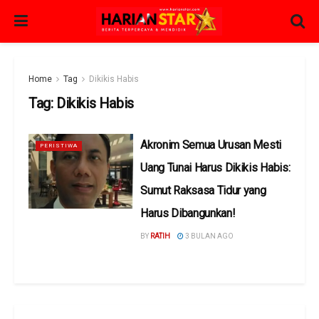
Home
Tag
Dikikis Habis
Tag:
Dikikis Habis
Akronim Semua Urusan Mesti
PERISTIWA
Uang Tunai Harus Dikikis Habis:
Sumut Raksasa Tidur yang
Harus Dibangunkan!
BY
RATIH
3 BULAN AGO