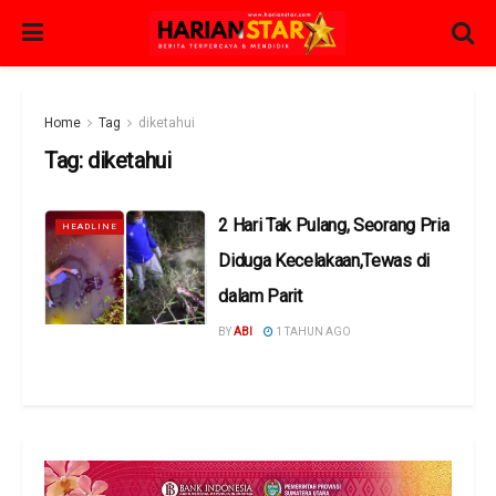
Home
Tag
diketahui
Tag:
diketahui
2 Hari Tak Pulang, Seorang Pria
HEADLINE
Diduga Kecelakaan,Tewas di
dalam Parit
BY
ABI
1 TAHUN AGO