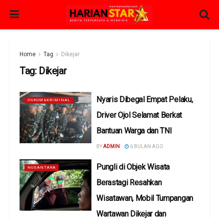
Home
Tag
Dikejar
Tag:
Dikejar
Nyaris Dibegal Empat Pelaku,
HUKUM&KRIMINAL
Driver Ojol Selamat Berkat
Bantuan Warga dan TNI
BY
ADMIN
6 BULAN AGO
Pungli di Objek Wisata
NUSANTARA
Berastagi Resahkan
Wisatawan, Mobil Tumpangan
Wartawan Dikejar dan