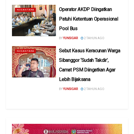
Operator AKDP Diingatkan
NUSANTARA
Patuhi Ketentuan Operasional
Pool Bus
BY
YUNSIGAR
2 TAHUN AGO
Sebut Kasus Keracunan Warga
NUSANTARA
Sibanggor ‘Sudah Takdir’,
Camat PSM Diingatkan Agar
Lebih Bijaksana
BY
YUNSIGAR
2 TAHUN AGO