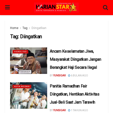
Home
Tag
Diingatkan
Tag:
Diingatkan
Ancam Keselamatan Jiwa,
HEADLINE
Masyarakat Diingatkan Jangan
Berangkat Haji Secara Ilegal
BY
YUNSIGAR
6 BULAN AGO
Panitia Ramadhan Fair
KOTA MEDAN
Diingatkan, Hentikan Aktivitas
Jual-Beli Saat Jam Tarawih
BY
YUNSIGAR
1 TAHUN AGO