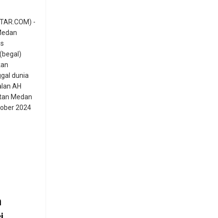
TAR.COM) -
Medan
us
(begal)
kan
gal dunia
alan AH
atan Medan
tober 2024
n
i