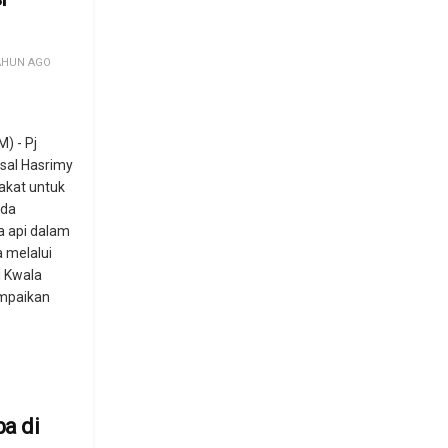
AHUN AGO
) - Pj
isal Hasrimy
kat untuk
da
a api dalam
 melalui
i Kwala
sampaikan
ba di