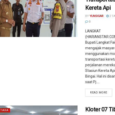
Kereta Api
BY
YUNSIGAR
2 T
0
LANGKAT
(HARIANSTAR.COM
Bupati Langkat Fa
mengajak masyara
menggunakan mo
transportasi keret
perjalanan mereka
Stasiun Kereta Ap
Bingai. Hal ini di
saat Pj ...
READ MORE
Kloter 07 Ti
TARA