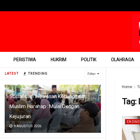
PERISTIWA
HUKRIM
POLITIK
OLAHRAGA
LATEST
TRENDING
Filter
Home
T
Sosialisasi Wawasan Kebangsaan,
Tag:
Muslim Harahap : Mulai Dengan
Kejujuran
EKONO
9 AGUSTUS 2026