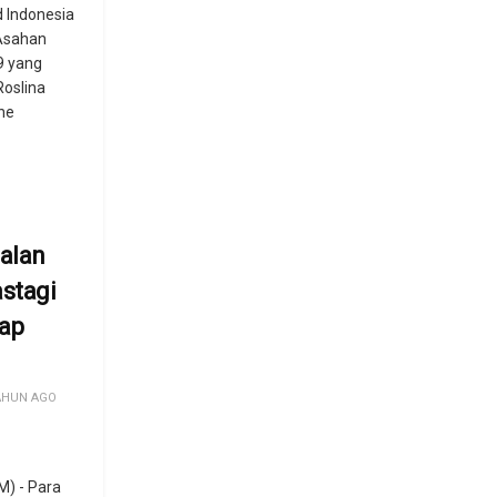
 Indonesia
Asahan
9 yang
Roslina
he
alan
stagi
tap
AHUN AGO
) - Para