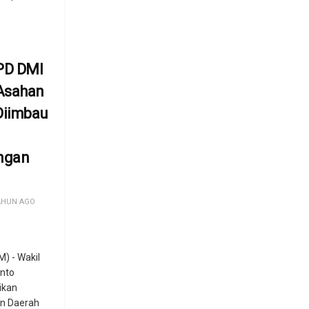
PD DMI
Asahan
Diimbau
n
ngan
AHUN AGO
 - Wakil
anto
ikan
n Daerah