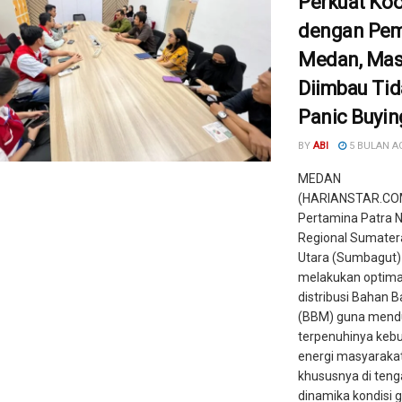
Perkuat Koo
dengan Pe
Medan, Mas
Diimbau Ti
Panic Buyin
BY
ABI
5 BULAN A
MEDAN
(HARIANSTAR.CO
Pertamina Patra 
Regional Sumater
Utara (Sumbagut)
melakukan optimal
distribusi Bahan 
(BBM) guna mend
terpenuhinya keb
energi masyarakat
khususnya di ten
dinamika kondisi ge