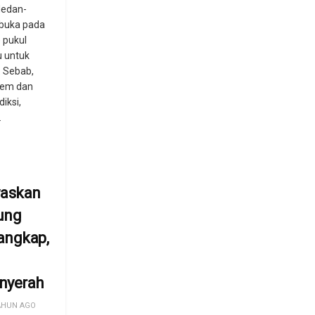
Medan-
ibuka pada
 pukul
u untuk
. Sebab,
rem dan
iksi,
.
waskan
ung
angkap,
nyerah
AHUN AGO