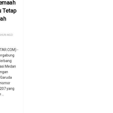
Jemaah
u Tetap
wah
AHUN AGO
TAR.COM) -
tergabung
Terbang
kasi Medan
dengan
 Garuda
 nomor
207 yang
...