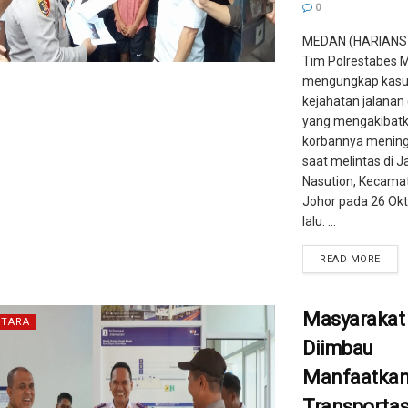
0
MEDAN (HARIANS
Tim Polrestabes 
mengungkap kas
kejahatan jalanan 
yang mengakibat
korbannya mening
saat melintas di J
Nasution, Kecam
Johor pada 26 Ok
lalu. ...
READ MORE
Masyarakat
TARA
Diimbau
Manfaatka
Transportas