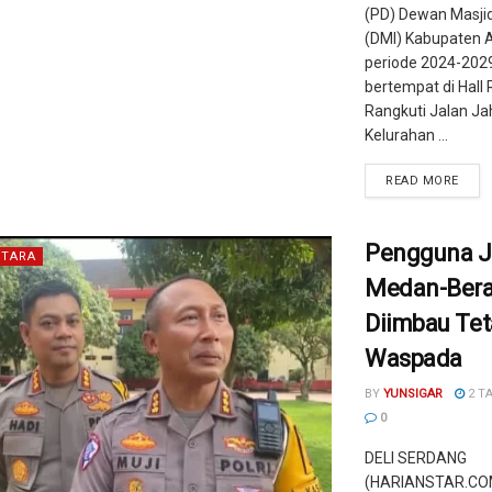
(PD) Dewan Masjid
(DMI) Kabupaten 
periode 2024-202
bertempat di Hall 
Rangkuti Jalan Ja
Kelurahan ...
READ MORE
Pengguna J
TARA
Medan-Bera
Diimbau Te
Waspada
BY
YUNSIGAR
2 T
0
DELI SERDANG
(HARIANSTAR.COM