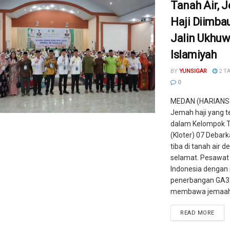
Tanah Air, 
Haji Diimba
Jalin Ukhu
Islamiyah
BY
YUNSIGAR
2 T
0
MEDAN (HARIANS
Jemah haji yang 
dalam Kelompok 
(Kloter) 07 Debar
tiba di tanah air 
selamat. Pesawat
Indonesia dengan
penerbangan GA3
membawa jemaah 
READ MORE