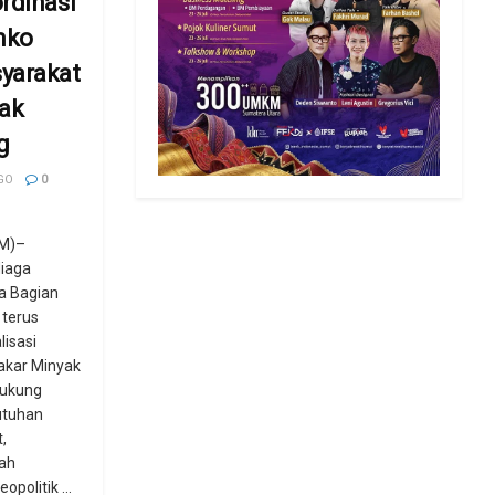
rdinasi
mko
yarakat
dak
g
GO
0
M)–
Niaga
a Bagian
 terus
isasi
Bakar Minyak
ukung
utuhan
,
gah
opolitik ...