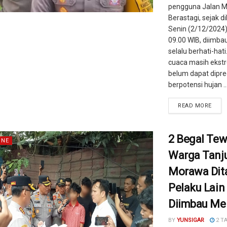
pengguna Jalan 
Berastagi, sejak d
Senin (2/12/2024)
09.00 WIB, diimba
selalu berhati-hati
cuaca masih ekst
belum dapat dipred
berpotensi hujan ..
READ MORE
2 Begal Te
INE
Warga Tanj
Morawa Dit
Pelaku Lain
Diimbau Me
BY
YUNSIGAR
2 T