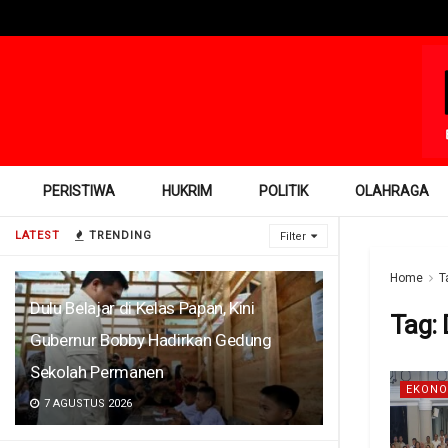
PERISTIWA
HUKRIM
POLITIK
OLAHRAGA
LATEST
TRENDING
Filter
Home
T
Dulu Belajar di Kelas Papan, Kini
Tag:
Gubernur Bobby Hadirkan Gedung
Sekolah Permanen
EKONO
7 AGUSTUS 2026