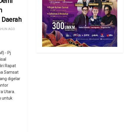
Demi
n
 Daerah
AHUN AGO
) - Pj
isal
ri Rapat
na Samsat
ang digelar
antor
a Utara.
n untuk