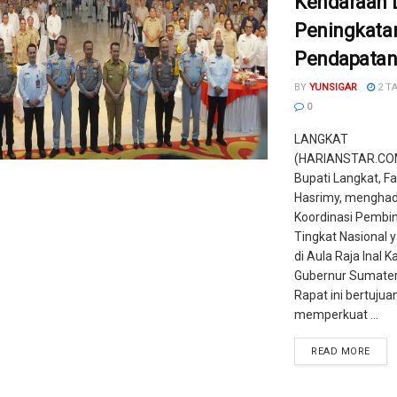
Kendaraan 
Peningkata
Pendapatan
BY
YUNSIGAR
2 T
0
LANGKAT
(HARIANSTAR.COM
Bupati Langkat, Fa
Hasrimy, menghadi
Koordinasi Pembi
Tingkat Nasional y
di Aula Raja Inal K
Gubernur Sumater
Rapat ini bertujua
memperkuat ...
READ MORE