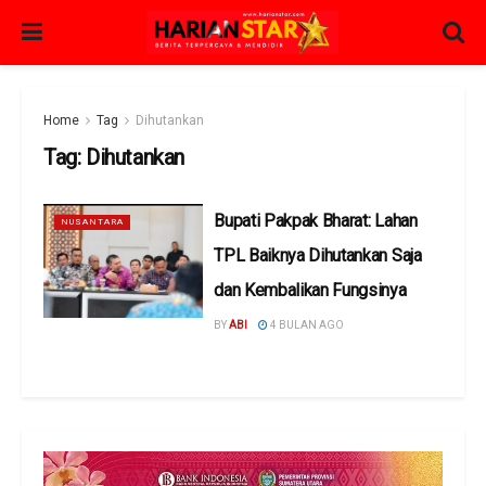
Home
Tag
Dihutankan
Tag:
Dihutankan
Bupati Pakpak Bharat: Lahan
NUSANTARA
TPL Baiknya Dihutankan Saja
dan Kembalikan Fungsinya
BY
ABI
4 BULAN AGO