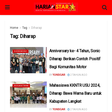
Home
Tag
Diharap
Tag:
Diharap
Anniversary ke- 4 Tahun, Sonic
SEREMONI
Diharap Berikan Contoh Positif
Bagi Komunitas Motor
BY
YUNSIGAR
2 TAHUN AGO
Mahasiswa KKNTR USU 2024,
NUSANTARA
Diharap Bawa Warna Baru untuk
Kabupaten Langkat
BY
YUNSIGAR
2 TAHUN AGO